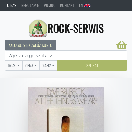
O NAS
REGULAMIN
POMOC
KONTAKT
EN
ROCK-SERWIS
ZALOGUJ SIĘ / ZAŁÓŻ KONTO
DZIAŁ
CENA
24H?
SZUKAJ