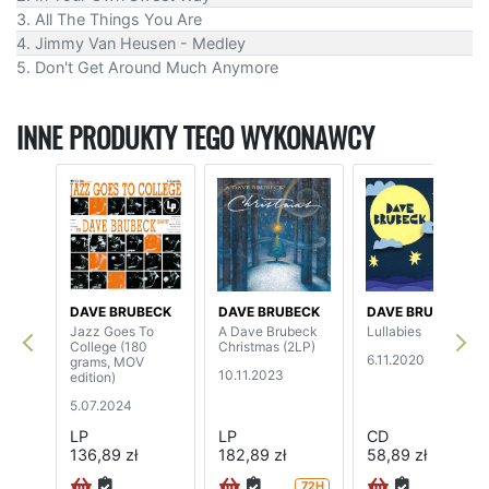
3. All The Things You Are
4. Jimmy Van Heusen - Medley
5. Don't Get Around Much Anymore
INNE PRODUKTY TEGO WYKONAWCY
DAVE BRUBECK
DAVE BRUBECK
DAVE BRUBECK
Jazz Goes To
A Dave Brubeck
Lullabies
College (180
Christmas (2LP)
6.11.2020
grams, MOV
10.11.2023
edition)
5.07.2024
LP
LP
CD
136,89 zł
182,89 zł
58,89 zł
72H
72H