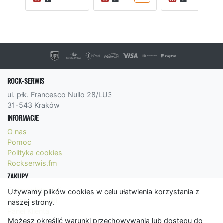
ROCK-SERWIS
ul. płk. Francesco Nullo 28/LU3
31-543 Kraków
INFORMACJE
O nas
Pomoc
Polityka cookies
Rockserwis.fm
ZAKUPY
Formy płatności
Używamy plików cookies w celu ułatwienia korzystania z
Koszty wysyłki
naszej strony.
Panel Klienta
Możesz określić warunki przechowywania lub dostępu do
Regulamin