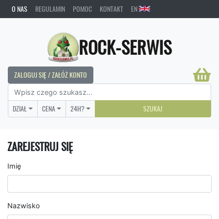
O NAS
REGULAMIN
POMOC
KONTAKT
EN
ROCK-SERWIS
ZALOGUJ SIĘ / ZAŁÓŻ KONTO
DZIAŁ
CENA
24H?
SZUKAJ
ZAREJESTRUJ SIĘ
Imię
Nazwisko