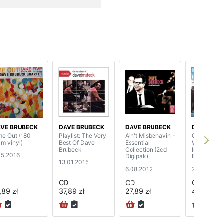
VE BRUBECK
DAVE BRUBECK
DAVE BRUBECK
DAVE BR
me Out (180
Playlist: The Very
Ain't Misbehavin -
Gone Wit
am vinyl)
Best Of Dave
Essential
Wind / Ja
Brubeck
Collection (2cd
Impressio
05.2016
Digipak)
Eurasia (
13.01.2015
6.08.2012
29.03.20
P
CD
CD
CD
,89 zł
37,89 zł
27,89 zł
40,89 zł