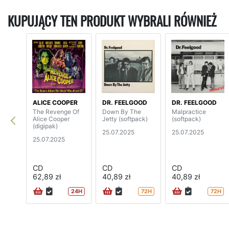
KUPUJĄCY TEN PRODUKT WYBRALI RÓWNIEŻ
ALICE COOPER
DR. FEELGOOD
DR. FEELGOOD
The Revenge Of
Down By The
Malpractice
Alice Cooper
Jetty (softpack)
(softpack)
(digipak)
25.07.2025
25.07.2025
25.07.2025
CD
CD
CD
62,89 zł
40,89 zł
40,89 zł
24H
72H
72H