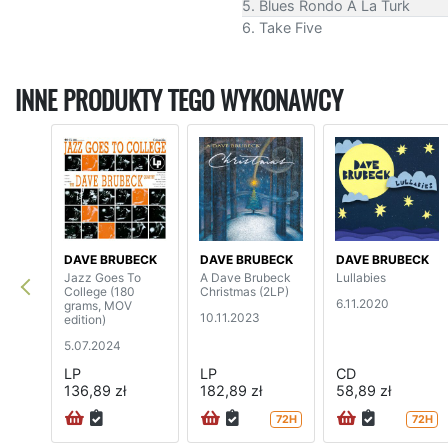
5. Blues Rondo A La Turk
6. Take Five
INNE PRODUKTY TEGO WYKONAWCY
DAVE BRUBECK
DAVE BRUBECK
DAVE BRUBECK
Jazz Goes To
A Dave Brubeck
Lullabies
College (180
Christmas (2LP)
6.11.2020
grams, MOV
10.11.2023
edition)
5.07.2024
LP
LP
CD
136,89 zł
182,89 zł
58,89 zł
72H
72H