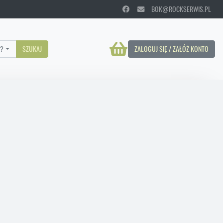
BOK@ROCKSERWIS.PL
?
SZUKAJ
ZALOGUJ SIĘ / ZAŁÓŻ KONTO