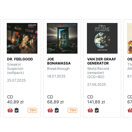
DR. FEELGOOD
JOE
VAN DER GRAAF
OS
BONAMASSA
GENERATOR
Sneakin'
Th
Suspicion
Breakthrough
World Record
Al
(softpack)
(remaster)
18.07.2025
8.
(2CD+BD)
25.07.2025
27.06.2025
CD
CD
CD
C
40,89 zł
68,89 zł
141,89 zł
67
72H
72H