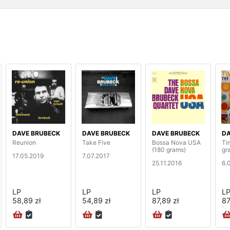
DAVE BRUBECK
DAVE BRUBECK
DAVE BRUBECK
DA
Reunion
Take Five
Bossa Nova USA
Ti
(180 grams)
gr
17.05.2019
7.07.2017
25.11.2016
6.
LP
LP
LP
L
58,89 zł
54,89 zł
87,89 zł
87