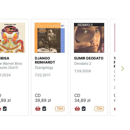
IBISA
DJANGO
EUMIR DEODATO
THE ALA
REINHARDT
PARSON
e Warner Bros
Deodato 2
PROJECT
bums (2on1)
Djangology
7.09.2009
Gaudi (re
11.2024
7.02.2011
with bonu
tracks)
22.09.20
D
CD
CD
CD
,89 zł
39,89 zł
34,89 zł
44,89 zł
72H
72H