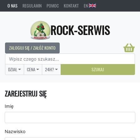
O NAS
REGULAMIN
POMOC
KONTAKT
EN
ROCK-SERWIS
ZALOGUJ SIĘ / ZAŁÓŻ KONTO
DZIAŁ
CENA
24H?
SZUKAJ
ZAREJESTRUJ SIĘ
Imię
Nazwisko