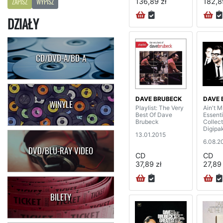
136,89 zł
182,8
ZAPISZ
WYPISZ
DZIAŁY
CD/DVD-A/BD-A
DAVE BRUBECK
DAVE 
WINYLE
Playlist: The Very
Ain't M
Best Of Dave
Essenti
Brubeck
Collect
Digipa
13.01.2015
6.08.2
DVD/BLU-RAY VIDEO
CD
CD
37,89 zł
27,89 
BILETY