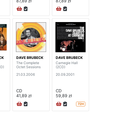
87,89 zł
87,89 zł
CK
DAVE BRUBECK
DAVE BRUBECK
The Complete
Carnegie Hall
CD)
Octet Sessions
(2CD)
21.03.2006
20.09.2001
CD
CD
41,89 zł
59,89 zł
72H