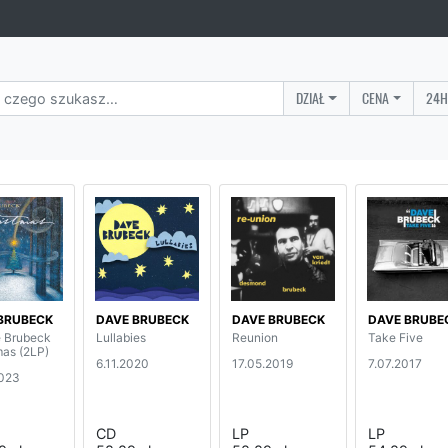
DZIAŁ
CENA
24H
BRUBECK
DAVE BRUBECK
DAVE BRUBECK
DAVE BRUBE
 Brubeck
Lullabies
Reunion
Take Five
mas (2LP)
6.11.2020
17.05.2019
7.07.2017
2023
CD
LP
LP