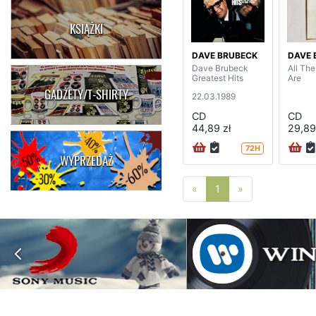
KSIĄŻKI
DAVE BRUBECK
DAVE 
Dave Brubeck
All Th
Greatest Hits
Are
GADŻETY/T-SHIRTY
22.03.1989
CD
CD
44,89 zł
29,89
72H
WYPRZEDAŻ
Poprzednia strona
Następna stro
«
1
»