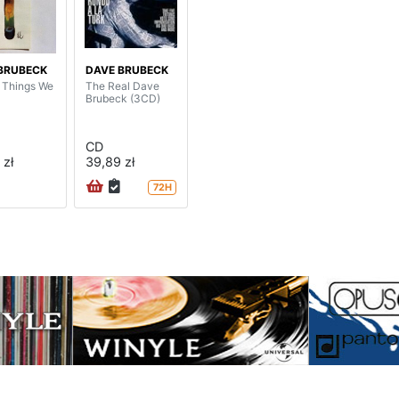
BRUBECK
DAVE BRUBECK
e Things We
The Real Dave
Brubeck (3CD)
CD
 zł
39,89 zł
72H
na