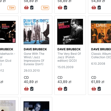
9 zł
58,89 zł
58,89 zł
54,89 zł
72H
72H
BRUBECK
DAVE BRUBECK
DAVE BRUBECK
DAVE BRUBE
isbehavin -
Gone With The
The Very Best Of
Classic Album
al
Wind / Jazz
Jazz (Polish
Collection (3
ion (2cd
Impressions Of
edition) (2CD)
6.10.2008
k)
Eurasia (2on1)
15.05.2009
012
29.03.2010
CD
CD
CD
zł
40,89 zł
43,89 zł
61,89 zł