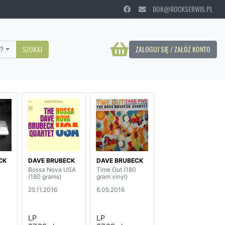
BOK@ROCKSERWIS.PL
?
SZUKAJ
ZALOGUJ SIĘ / ZAŁÓŻ KONTO
CK
DAVE BRUBECK
DAVE BRUBECK
Bossa Nova USA
Time Out (180
(180 grams)
gram vinyl)
25.11.2016
6.05.2016
LP
LP