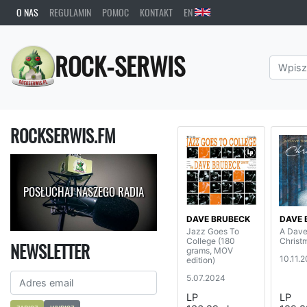
O NAS
REGULAMIN
POMOC
KONTAKT
EN
ROCK-SERWIS
ROCKSERWIS.FM
POSŁUCHAJ NASZEGO RADIA
DAVE BRUBECK
DAVE 
Jazz Goes To
A Dave
College (180
Christ
NEWSLETTER
grams, MOV
10.11.
edition)
5.07.2024
LP
LP