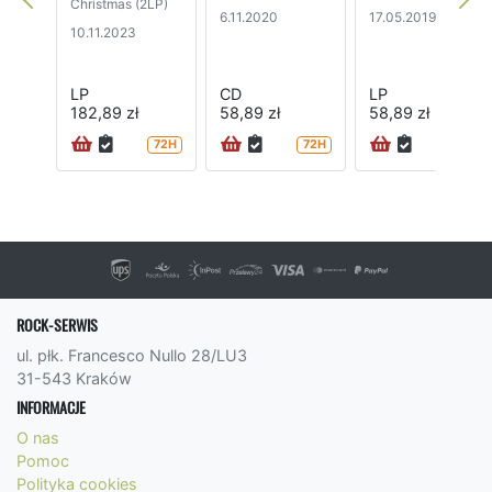
Christmas (2LP)
6.11.2020
17.05.2019
10.11.2023
LP
CD
LP
182,89 zł
58,89 zł
58,89 zł
72H
72H
ROCK-SERWIS
ul. płk. Francesco Nullo 28/LU3
31-543 Kraków
INFORMACJE
O nas
Pomoc
Polityka cookies