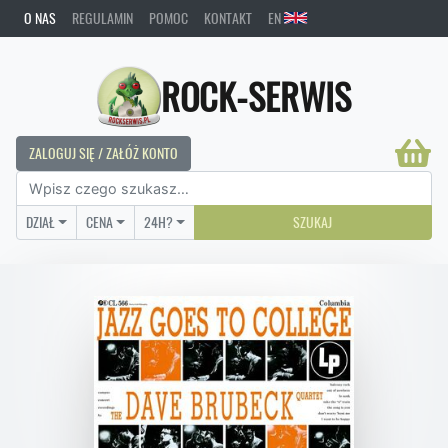
O NAS
REGULAMIN
POMOC
KONTAKT
EN
ROCK-SERWIS
ZALOGUJ SIĘ / ZAŁÓŻ KONTO
DZIAŁ
CENA
24H?
SZUKAJ