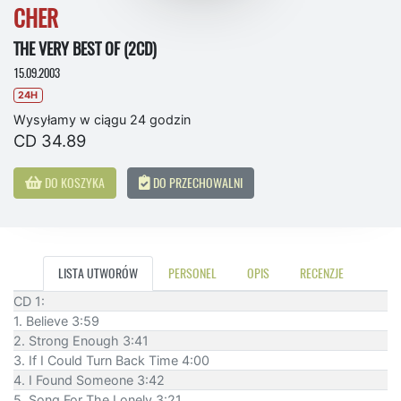
CHER
THE VERY BEST OF (2CD)
15.09.2003
24H
Wysyłamy w ciągu 24 godzin
CD 34.89
DO KOSZYKA
DO PRZECHOWALNI
LISTA UTWORÓW
PERSONEL
OPIS
RECENZJE
CD 1:
1. Believe 3:59
2. Strong Enough 3:41
3. If I Could Turn Back Time 4:00
4. I Found Someone 3:42
5. Song For The Lonely 3:21