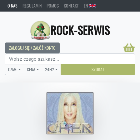
O NAS
REGULAMIN
POMOC
KONTAKT
EN
ROCK-SERWIS
ZALOGUJ SIĘ / ZAŁÓŻ KONTO
DZIAŁ
CENA
24H?
SZUKAJ