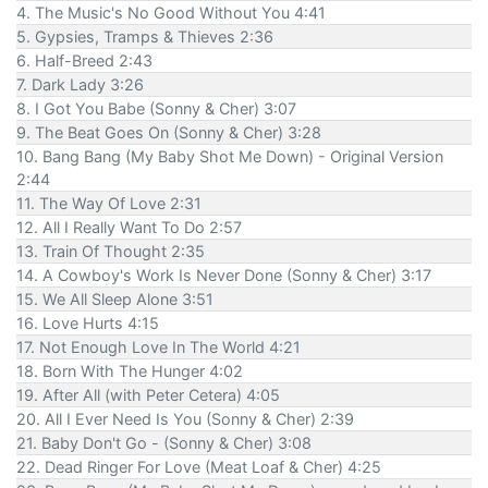
4. The Music's No Good Without You 4:41
5. Gypsies, Tramps & Thieves 2:36
6. Half-Breed 2:43
7. Dark Lady 3:26
8. I Got You Babe (Sonny & Cher) 3:07
9. The Beat Goes On (Sonny & Cher) 3:28
10. Bang Bang (My Baby Shot Me Down) - Original Version
2:44
11. The Way Of Love 2:31
12. All I Really Want To Do 2:57
13. Train Of Thought 2:35
14. A Cowboy's Work Is Never Done (Sonny & Cher) 3:17
15. We All Sleep Alone 3:51
16. Love Hurts 4:15
17. Not Enough Love In The World 4:21
18. Born With The Hunger 4:02
19. After All (with Peter Cetera) 4:05
20. All I Ever Need Is You (Sonny & Cher) 2:39
21. Baby Don't Go - (Sonny & Cher) 3:08
22. Dead Ringer For Love (Meat Loaf & Cher) 4:25