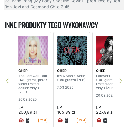
23. Bang Bang (My Baby Shot Me Down) - produced by Jon
Bon Jovi and Desmond Child 3:45
INNE PRODUKTY TEGO WYKONAWCY
CHER
CHER
CHER
The Farewell Tour
It's A Man's World
Forever Classics
(140 grams, pink /
(180 grams) (2LP)
(140 grams,
violet limited
limited edition red
7.03.2025
edition vinyl)
vinyl) (2LP)
(2LP)
20.09.2024
26.09.2025
LP
LP
LP
200,89 zł
165,89 zł
227,89 zł
72H
72H
72H