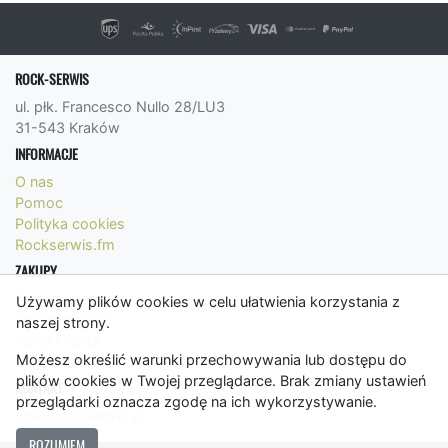
ROCK-SERWIS
ul. płk. Francesco Nullo 28/LU3
31-543 Kraków
INFORMACJE
O nas
Pomoc
Polityka cookies
Rockserwis.fm
ZAKUPY
Formy płatności
Używamy plików cookies w celu ułatwienia korzystania z
Koszty wysyłki
naszej strony.
Panel Klienta
Możesz określić warunki przechowywania lub dostępu do
Regulamin
plików cookies w Twojej przeglądarce. Brak zmiany ustawień
KONTAKT
przeglądarki oznacza zgodę na ich wykorzystywanie.
bok@rockserwis.pl
ROZUMIEM