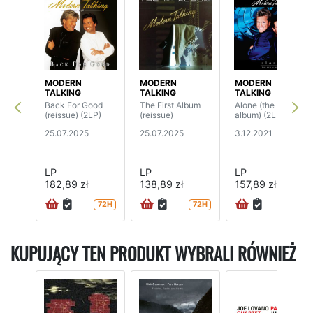
MODERN
MODERN
MODERN
TALKING
TALKING
TALKING
Back For Good
The First Album
Alone (the 8th
(reissue) (2LP)
(reissue)
album) (2LP)
25.07.2025
25.07.2025
3.12.2021
LP
LP
LP
182,89 zł
138,89 zł
157,89 zł
72H
72H
72H
KUPUJĄCY TEN PRODUKT WYBRALI RÓWNIEŻ