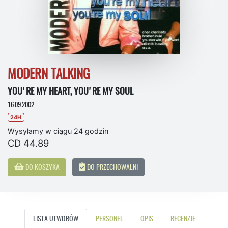
MODERN TALKING
YOU'RE MY HEART, YOU'RE MY SOUL
16.09.2002
24H
Wysyłamy w ciągu 24 godzin
CD 44.89
DO KOSZYKA
DO PRZECHOWALNI
LISTA UTWORÓW
PERSONEL
OPIS
RECENZJE