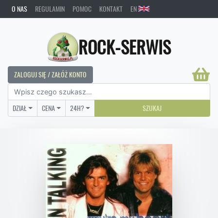
O NAS
REGULAMIN
POMOC
KONTAKT
EN
ROCK-SERWIS
ZALOGUJ SIĘ / ZAŁÓŻ KONTO
DZIAŁ
CENA
24H?
SZUKAJ