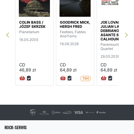
COLIN BASS /
GOODRICK MICK,
JOE LOVANO /
JÓZEF SKRZEK
HERSH FRED
JULIAN LAGE /
DEBRIANO,
Planetarium
Feebles, Fables
ASANTE SANTI /
And Ferns
CALHOUN, WILL
16.05.2005
19.06.2026
Paramount
Quartet
29.05.2026
CD
CD
CD
46,89 zł
64,89 zł
64,89 zł
72H
72H
ROCK-SERWIS