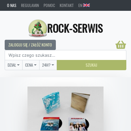
O NAS
REGULAMIN
POMOC
KONTAKT
EN
ROCK-SERWIS
ZALOGUJ SIĘ / ZAŁÓŻ KONTO
DZIAŁ
CENA
24H?
SZUKAJ