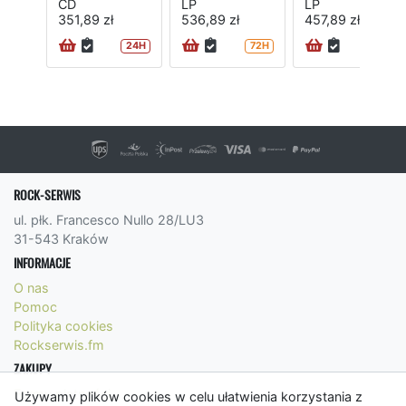
CD
LP
LP
351,89 zł
536,89 zł
457,89 zł
24H
72H
72H
ROCK-SERWIS
ul. płk. Francesco Nullo 28/LU3
31-543 Kraków
INFORMACJE
O nas
Pomoc
Polityka cookies
Rockserwis.fm
ZAKUPY
Formy płatności
Używamy plików cookies w celu ułatwienia korzystania z