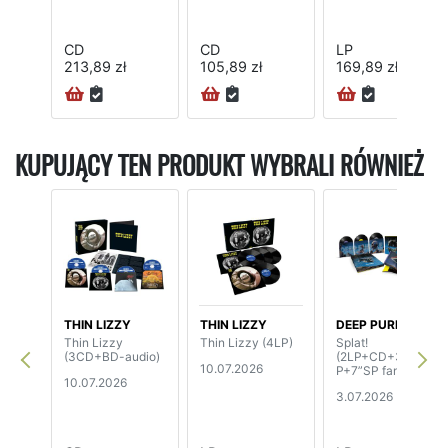
CD
CD
LP
213,89 zł
105,89 zł
169,89 zł
KUPUJĄCY TEN PRODUKT WYBRALI RÓWNIEŻ
THIN LIZZY
THIN LIZZY
DEEP PURPLE
Thin Lizzy
Thin Lizzy (4LP)
Splat!
(3CD+BD-audio)
(2LP+CD+3x10”E
10.07.2026
P+7”SP fanbox)
10.07.2026
3.07.2026