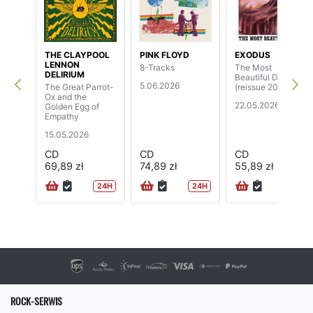
THE CLAYPOOL
PINK FLOYD
EXODUS
LENNON
8-Tracks
The Most
DELIRIUM
Beautiful Day
5.06.2026
The Great Parrot-
(reissue 2026)
Ox and the
22.05.2026
Golden Egg of
Empathy
15.05.2026
CD
CD
CD
69,89 zł
74,89 zł
55,89 zł
24H
24H
24H
ROCK-SERWIS