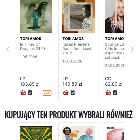
TORI AMOS
TORI AMOS
TORI AMOS
In Times Of
Italian Premiere
Strange Little
Dragons (2LP)
Radio Broadcast
Girls (reissue,
2002
expanded edition,
1.05.2026
softpack) (2CD)
17.04.2026
27.03.2026
LP
LP
CD
183,89 zł
149,89 zł
82,89 zł
72H
24H
KUPUJĄCY TEN PRODUKT WYBRALI RÓWNIEŻ