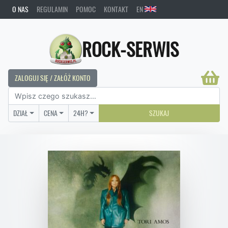
O NAS
REGULAMIN
POMOC
KONTAKT
EN
ROCK-SERWIS
ZALOGUJ SIĘ / ZAŁÓŻ KONTO
DZIAŁ
CENA
24H?
SZUKAJ