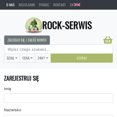
O NAS
REGULAMIN
POMOC
KONTAKT
EN
ROCK-SERWIS
ZALOGUJ SIĘ / ZAŁÓŻ KONTO
DZIAŁ
CENA
24H?
SZUKAJ
ZAREJESTRUJ SIĘ
Imię
Nazwisko