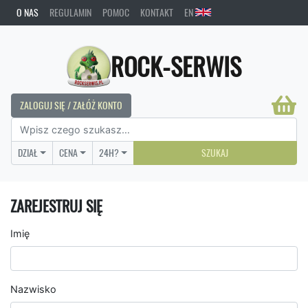
O NAS
REGULAMIN
POMOC
KONTAKT
EN
ROCK-SERWIS
ZALOGUJ SIĘ / ZAŁÓŻ KONTO
DZIAŁ
CENA
24H?
SZUKAJ
ZAREJESTRUJ SIĘ
Imię
Nazwisko