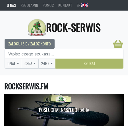
O NAS
REGULAMIN
POMOC
KONTAKT
EN
ROCK-SERWIS
ZALOGUJ SIĘ / ZAŁÓŻ KONTO
DZIAŁ
CENA
24H?
SZUKAJ
ROCKSERWIS.FM
POSŁUCHAJ NASZEGO RADIA