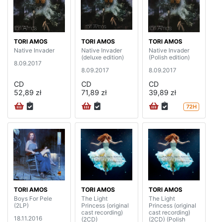
TORI AMOS
TORI AMOS
TORI AMOS
Native Invader
Native Invader
Native Invader
(deluxe edition)
(Polish edition)
8.09.2017
8.09.2017
8.09.2017
CD
CD
CD
52,89 zł
71,89 zł
39,89 zł
72H
TORI AMOS
TORI AMOS
TORI AMOS
Boys For Pele
The Light
The Light
(2LP)
Princess (original
Princess (original
cast recording)
cast recording)
18.11.2016
(2CD)
(2CD) (Polish