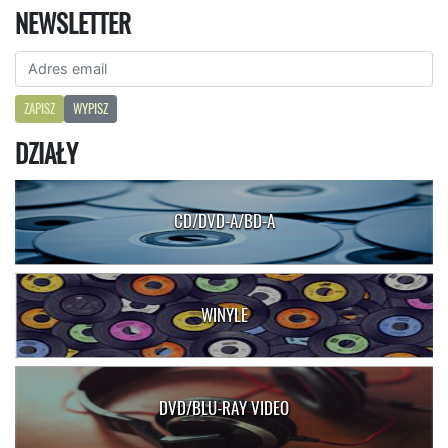
NEWSLETTER
ZAPISZ
WYPISZ
DZIAŁY
CD/DVD-A/BD-A
WINYLE
DVD/BLU-RAY VIDEO