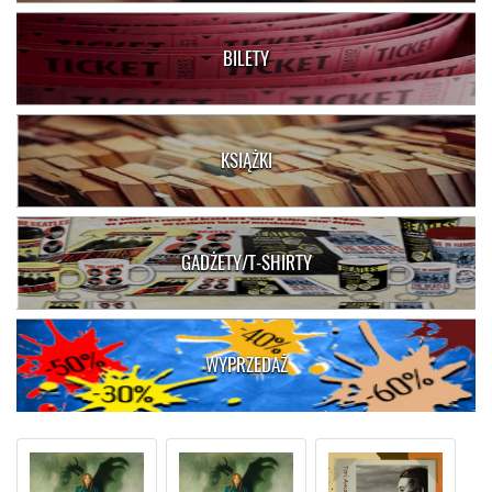
BILETY
KSIĄŻKI
GADŻETY/T-SHIRTY
WYPRZEDAŻ