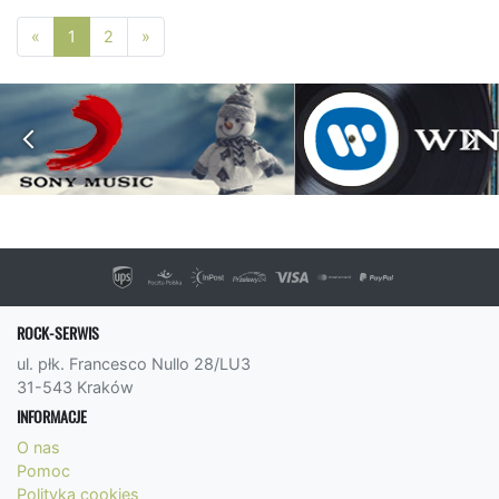
Poprzednia strona
Następna strona
«
1
2
»
ROCK-SERWIS
ul. płk. Francesco Nullo 28/LU3
31-543 Kraków
INFORMACJE
O nas
Pomoc
Polityka cookies