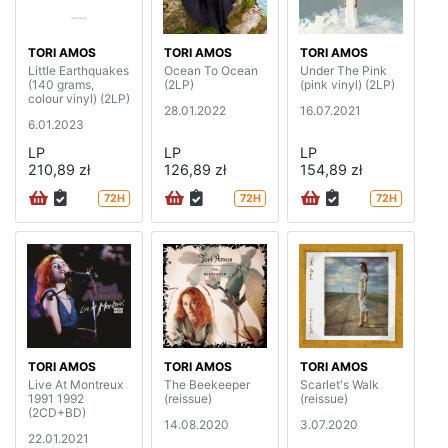
TORI AMOS
TORI AMOS
TORI AMOS
Little Earthquakes
Ocean To Ocean
Under The Pink
(140 grams,
(2LP)
(pink vinyl) (2LP)
colour vinyl) (2LP)
28.01.2022
16.07.2021
6.01.2023
LP
LP
LP
210,89 zł
126,89 zł
154,89 zł
72H
72H
72H
TORI AMOS
TORI AMOS
TORI AMOS
Live At Montreux
The Beekeeper
Scarlet's Walk
1991 1992
(reissue)
(reissue)
(2CD+BD)
14.08.2020
3.07.2020
22.01.2021