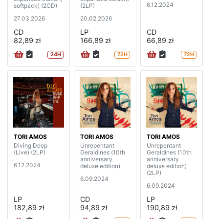
6.12.2024
softpack) (2CD)
(2LP)
27.03.2026
20.02.2026
CD
LP
CD
82,89 zł
166,89 zł
66,89 zł
24H
72H
72H
TORI AMOS
TORI AMOS
TORI AMOS
Diving Deep
Unrepentant
Unrepentant
(Live) (2LP)
Geraldines (10th
Geraldines (10th
anniversary
anniversary
6.12.2024
deluxe edition)
deluxe edition)
(2LP)
6.09.2024
6.09.2024
LP
CD
LP
182,89 zł
94,89 zł
190,89 zł