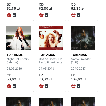
BD
CD
CD
62,89 zł
62,89 zł
62,89 zł
TORI AMOS
TORI AMOS
TORI AMOS
Night Of Hunters
Upside Down: FM
Native Invader
(reissue)
Radio Broadcasts
(2LP)
24.05.2019
24.05.2018
20.10.2017
CD
LP
LP
53,89 zł
73,89 zł
104,89 zł