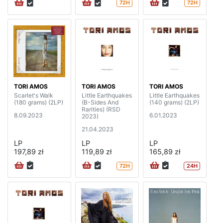
72H
72H
TORI AMOS
TORI AMOS
TORI AMOS
Scarlet's Walk
Little Earthquakes
Little Earthquakes
(180 grams) (2LP)
(B-Sides And
(140 grams) (2LP)
Rarities) (RSD
8.09.2023
6.01.2023
2023)
21.04.2023
LP
LP
LP
197,89 zł
119,89 zł
165,89 zł
72H
24H