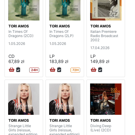
TORI AMOS
TORI AMOS
TORI AMOS
In Times Of
In Times Of
Italian Premiere
Dragons (2CD)
Dragons (2LP)
Radio Broadcast
2002
1.05.2026
1.05.2026
17.04.2026
CD
LP
LP
67,89 zł
183,89 zł
149,89 zł
24H
72H
TORI AMOS
TORI AMOS
TORI AMOS
Strange Little
Strange Little
Diving Deep
Girls (reissue,
Girls (reissue,
(Live) (2CD)
expanded edition,
expanded edition)