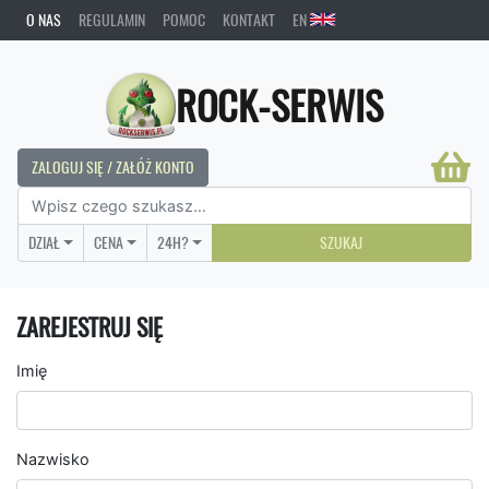
O NAS
REGULAMIN
POMOC
KONTAKT
EN
ROCK-SERWIS
ZALOGUJ SIĘ / ZAŁÓŻ KONTO
DZIAŁ
CENA
24H?
SZUKAJ
ZAREJESTRUJ SIĘ
Imię
Nazwisko