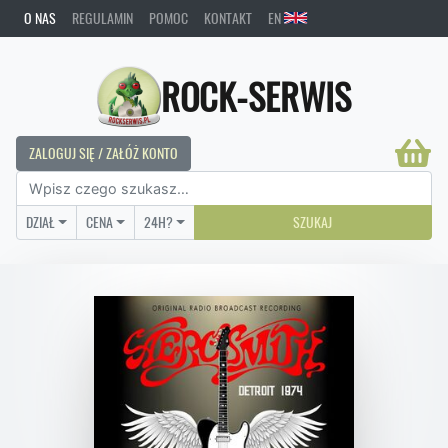
O NAS
REGULAMIN
POMOC
KONTAKT
EN
ROCK-SERWIS
ZALOGUJ SIĘ / ZAŁÓŻ KONTO
DZIAŁ
CENA
24H?
SZUKAJ