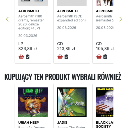
AEROSMITH
AEROSMITH
AEROSMITH
Aerosmith (180
Aerosmith (3CD
Aerosmith
grams, remaster
expanded edition)
(remaster 2026)
2026, deluxe
20.03.2026
20.03.2026
edition) (4LP)
20.03.2026
LP
CD
CD
826,89 zł
213,89 zł
105,89 zł
KUPUJĄCY TEN PRODUKT WYBRALI RÓWNIEŻ
URIAH HEEP
JADIS
BLACK LABEL
SOCIETY
Beautiful Dream:
Across The Water