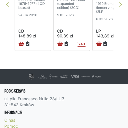
1975-1977 (4CD
(expanded
1919 Eternal
boxset)
edition) (2CD)
(lemon vinyl)
(2LP)
24.04.2026
9.03.2026
6.03.2026
CD
CD
LP
148,89 zł
90,89 zł
143,89 zł
24H
72H
ROCK-SERWIS
ul. płk. Francesco Nullo 28/LU3
31-543 Kraków
INFORMACJE
O nas
Pomoc