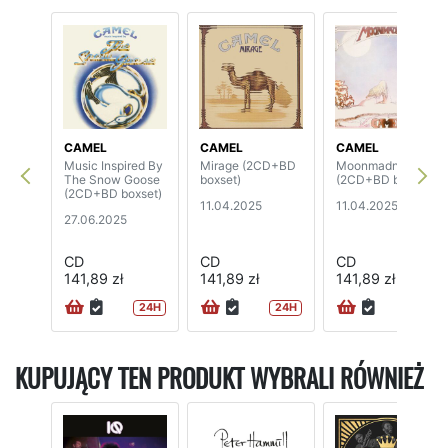
CAMEL
CAMEL
CAMEL
Music Inspired By
Mirage (2CD+BD
Moonmadness
The Snow Goose
boxset)
(2CD+BD boxset)
(2CD+BD boxset)
11.04.2025
11.04.2025
27.06.2025
CD
CD
CD
141,89 zł
141,89 zł
141,89 zł
24H
24H
24H
KUPUJĄCY TEN PRODUKT WYBRALI RÓWNIEŻ