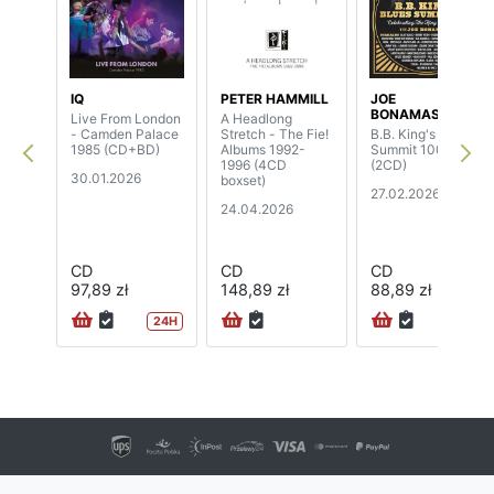
IQ
PETER HAMMILL
JOE
BONAMASSA
Live From London
A Headlong
- Camden Palace
Stretch - The Fie!
B.B. King's Blues
1985 (CD+BD)
Albums 1992-
Summit 100
1996 (4CD
(2CD)
30.01.2026
boxset)
27.02.2026
24.04.2026
CD
CD
CD
97,89 zł
148,89 zł
88,89 zł
24H
72H