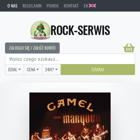
O NAS
REGULAMIN
POMOC
KONTAKT
EN
ROCK-SERWIS
ZALOGUJ SIĘ / ZAŁÓŻ KONTO
DZIAŁ
CENA
24H?
SZUKAJ