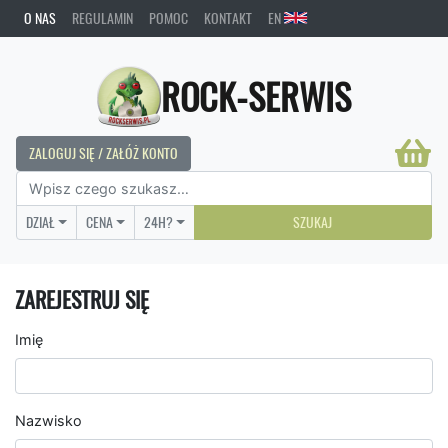
O NAS
REGULAMIN
POMOC
KONTAKT
EN
ROCK-SERWIS
ZALOGUJ SIĘ / ZAŁÓŻ KONTO
DZIAŁ
CENA
24H?
SZUKAJ
ZAREJESTRUJ SIĘ
Imię
Nazwisko