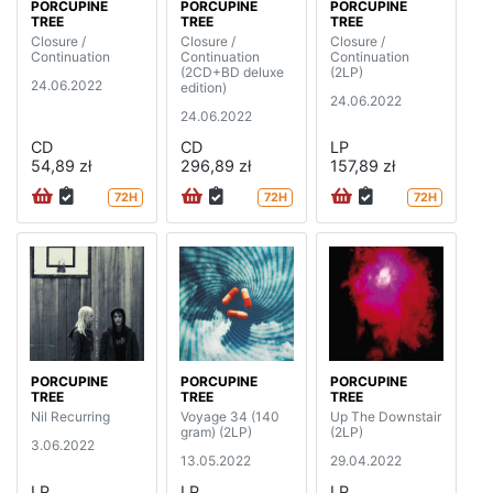
PORCUPINE
PORCUPINE
PORCUPINE
TREE
TREE
TREE
Closure /
Closure /
Closure /
Continuation
Continuation
Continuation
(2CD+BD deluxe
(2LP)
24.06.2022
edition)
24.06.2022
24.06.2022
CD
CD
LP
54,89 zł
296,89 zł
157,89 zł
72H
72H
72H
PORCUPINE
PORCUPINE
PORCUPINE
TREE
TREE
TREE
Nil Recurring
Voyage 34 (140
Up The Downstair
gram) (2LP)
(2LP)
3.06.2022
13.05.2022
29.04.2022
LP
LP
LP