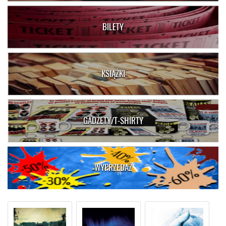
BILETY
KSIĄŻKI
GADŻETY/T-SHIRTY
WYPRZEDAŻ