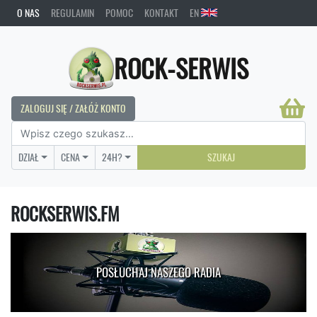
O NAS
REGULAMIN
POMOC
KONTAKT
EN
ROCK-SERWIS
ZALOGUJ SIĘ / ZAŁÓŻ KONTO
DZIAŁ
CENA
24H?
SZUKAJ
ROCKSERWIS.FM
POSŁUCHAJ NASZEGO RADIA