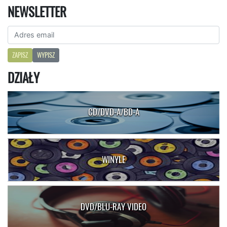
NEWSLETTER
ZAPISZ
WYPISZ
DZIAŁY
CD/DVD-A/BD-A
WINYLE
DVD/BLU-RAY VIDEO