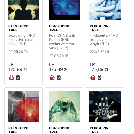
PORCUPINE
PORCUPINE
PORCUPINE
TREE
TREE
TREE
Deadwing (PHD
Fear Of A Blank
In Absentia (PHD
exclusive clear
Planet (PHD
exclusive clear
vinyl) (2LP)
exclusive clear
vinyl) (2LP)
vinyl) (2LP)
22.05.2026
22.05.2026
22.05.2026
LP
LP
LP
175,89 zł
175,89 zł
175,89 zł
PORCUPINE
PORCUPINE
PORCUPINE
TREE
TREE
TREE