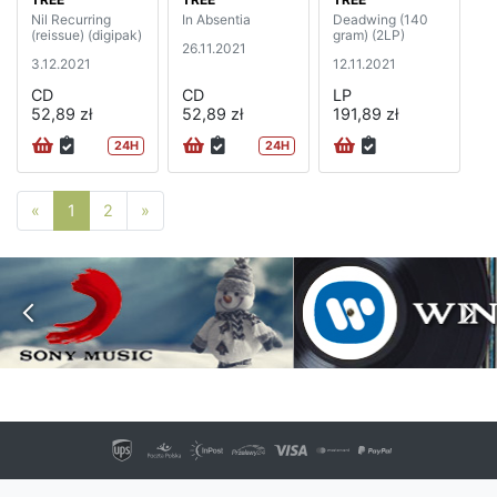
Nil Recurring
In Absentia
Deadwing (140
(reissue) (digipak)
gram) (2LP)
26.11.2021
3.12.2021
12.11.2021
CD
CD
LP
52,89 zł
52,89 zł
191,89 zł
24H
24H
Poprzednia strona
Następna strona
«
1
2
»