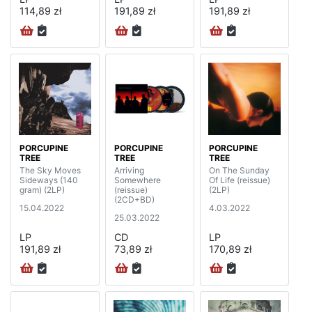
114,89 zł
191,89 zł
191,89 zł
PORCUPINE
PORCUPINE
PORCUPINE
TREE
TREE
TREE
The Sky Moves
Arriving
On The Sunday
Sideways (140
Somewhere
Of Life (reissue)
gram) (2LP)
(reissue)
(2LP)
(2CD+BD)
15.04.2022
4.03.2022
25.03.2022
LP
CD
LP
191,89 zł
73,89 zł
170,89 zł