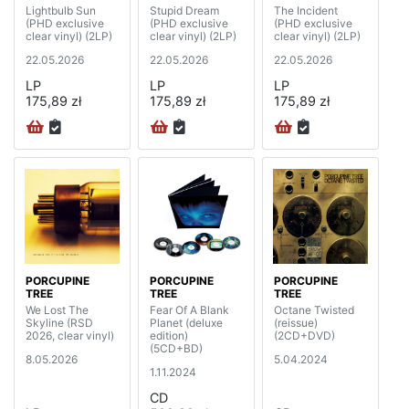
Lightbulb Sun
Stupid Dream
The Incident
(PHD exclusive
(PHD exclusive
(PHD exclusive
clear vinyl) (2LP)
clear vinyl) (2LP)
clear vinyl) (2LP)
22.05.2026
22.05.2026
22.05.2026
LP
LP
LP
175,89 zł
175,89 zł
175,89 zł
PORCUPINE
PORCUPINE
PORCUPINE
TREE
TREE
TREE
We Lost The
Fear Of A Blank
Octane Twisted
Skyline (RSD
Planet (deluxe
(reissue)
2026, clear vinyl)
edition)
(2CD+DVD)
(5CD+BD)
8.05.2026
5.04.2024
1.11.2024
CD