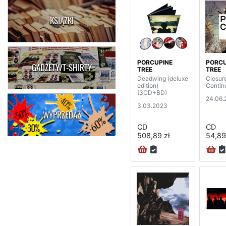
KSIĄŻKI
PORCUPINE
PORCU
GADŻETY/T-SHIRTY
TREE
TREE
Deadwing (deluxe
Closure
edition)
Contin
(3CD+BD)
24.06.
3.03.2023
WYPRZEDAŻ
CD
CD
508,89 zł
54,89