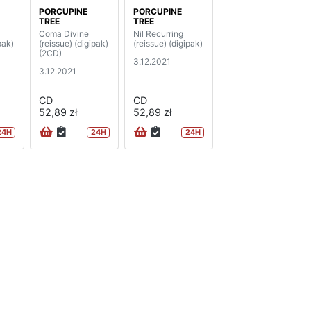
PORCUPINE
PORCUPINE
TREE
TREE
Coma Divine
Nil Recurring
pak)
(reissue) (digipak)
(reissue) (digipak)
(2CD)
3.12.2021
3.12.2021
CD
CD
52,89 zł
52,89 zł
24H
24H
24H