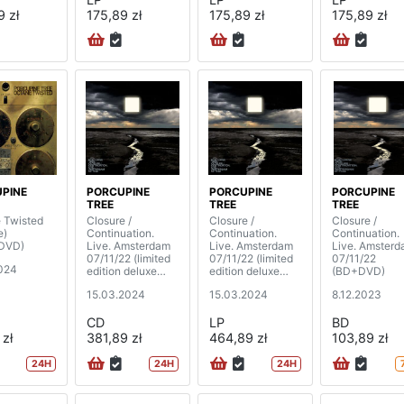
9 zł
175,89 zł
175,89 zł
175,89 zł
PINE
PORCUPINE
PORCUPINE
PORCUPINE
TREE
TREE
TREE
 Twisted
Closure /
Closure /
Closure /
e)
Continuation.
Continuation.
Continuation.
DVD)
Live. Amsterdam
Live. Amsterdam
Live. Amster
07/11/22 (limited
07/11/22 (limited
07/11/22
024
edition deluxe
edition deluxe
(BD+DVD)
box)
box) (4LP)
15.03.2024
15.03.2024
8.12.2023
(2CD+BD+DVD+
book)
CD
LP
BD
 zł
381,89 zł
464,89 zł
103,89 zł
24H
24H
24H