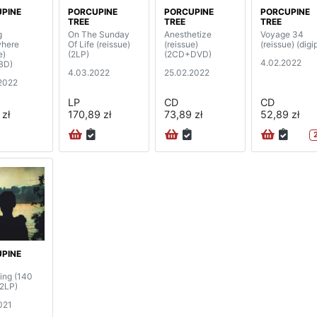
PINE
PORCUPINE
PORCUPINE
PORCUPINE
TREE
TREE
TREE
g
On The Sunday
Anesthetize
Voyage 34
here
Of Life (reissue)
(reissue)
(reissue) (digi
e)
(2LP)
(2CD+DVD)
4.02.2022
BD)
4.03.2022
25.02.2022
2022
LP
CD
CD
 zł
170,89 zł
73,89 zł
52,89 zł
PINE
ng (140
(2LP)
021