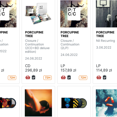
PINE
PORCUPINE
PORCUPINE
PORCUPINE
TREE
TREE
TREE
 /
Closure /
Closure /
Nil Recurring
uation
Continuation
Continuation
3.06.2022
(2CD+BD deluxe
(2LP)
2022
edition)
24.06.2022
24.06.2022
CD
LP
LP
 zł
296,89 zł
157,89 zł
114,89 zł
72H
72H
72H