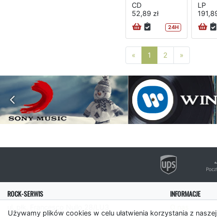
CD
LP
52,89 zł
191,89
24H
Poprzednia strona
Następna 
«
1
2
»
ROCK-SERWIS
INFORMACJE
ul. płk. Francesco Nullo 28/LU3
O nas
Używamy plików cookies w celu ułatwienia korzystania z naszej