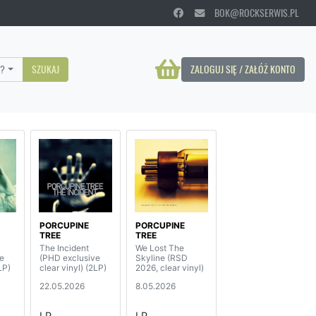
BOK@ROCKSERWIS.PL
?
SZUKAJ
ZALOGUJ SIĘ / ZAŁÓŻ KONTO
PORCUPINE
PORCUPINE
TREE
TREE
The Incident
We Lost The
e
(PHD exclusive
Skyline (RSD
LP)
clear vinyl) (2LP)
2026, clear vinyl)
22.05.2026
8.05.2026
LP
LP