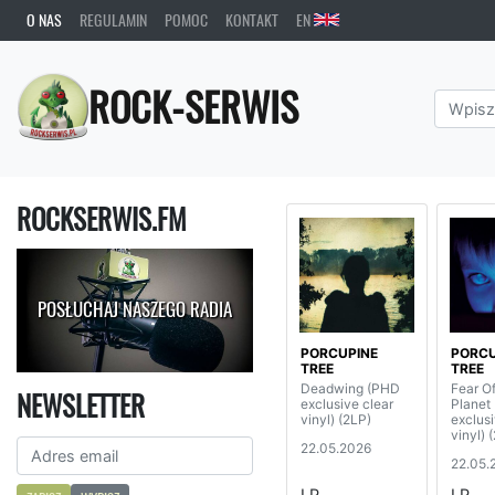
O NAS
REGULAMIN
POMOC
KONTAKT
EN
ROCK-SERWIS
ROCKSERWIS.FM
POSŁUCHAJ NASZEGO RADIA
PORCUPINE
PORCU
TREE
TREE
Deadwing (PHD
Fear O
NEWSLETTER
exclusive clear
Planet
vinyl) (2LP)
exclusi
vinyl) 
22.05.2026
22.05.
LP
LP