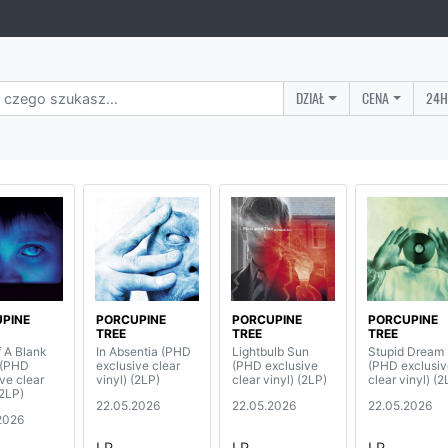
DZIAŁ
CENA
24H
PINE
PORCUPINE
PORCUPINE
PORCUPINE
TREE
TREE
TREE
f A Blank
In Absentia (PHD
Lightbulb Sun
Stupid Dream
 (PHD
exclusive clear
(PHD exclusive
(PHD exclusiv
ve clear
vinyl) (2LP)
clear vinyl) (2LP)
clear vinyl) (2
(2LP)
22.05.2026
22.05.2026
22.05.2026
2026
LP
LP
LP