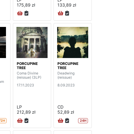
175,89 zł
133,89 zł
PORCUPINE
PORCUPINE
TREE
TREE
Coma Divine
Deadwing
(reissue) (3LP)
(reissue)
dam
17.11.2023
8.09.2023
LP
CD
212,89 zł
52,89 zł
72H
24H