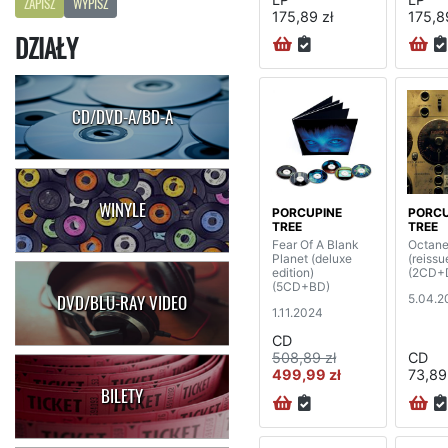
ZAPISZ
WYPISZ
175,89 zł
175,8
DZIAŁY
CD/DVD-A/BD-A
WINYLE
PORCUPINE
PORCU
TREE
TREE
Fear Of A Blank
Octane
Planet (deluxe
(reissu
edition)
(2CD+
(5CD+BD)
5.04.2
DVD/BLU-RAY VIDEO
1.11.2024
CD
508,89 zł
CD
499,99 zł
73,89
BILETY