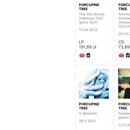
PORCUPINE
PORCU
TREE
TREE
The Sky Moves
Arrivin
Sideways (140
Somew
gram) (2LP)
(reissu
(2CD+
15.04.2022
25.03.
LP
CD
191,89 zł
73,89
PORCUPINE
PORCU
TREE
TREE
In Absentia
Deadwi
gram) 
26.11.2021
12.11.2