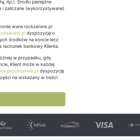
ą, itp.). Środki pieniężne
 i zaliczane (wykorzystywane)
.
 stronie www.rockserwis.pl
ckserwis.pl
dyspozycję o
ch środków na koncie lecz
 rachunek bankowy Klienta.
później w przypadku, gdy
cie, Klient może w każdej
bok@rockserwis.pl
dyspozycję
zęści na wskazany w treści