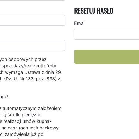
RESETUJ HASŁO
Email
nych osobowych przez
przedaży/realizacji oferty
ych wymaga Ustawa z dnia 29
 (Dz. U. Nr 133, poz. 833) z
upu!
ę z automatycznym założeniem
są środki pieniężne
e realizacji umów kupna-
a na nasz rachunek bankowy
ści zamówienia już po