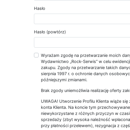
Hasło
Hasło (powtórz)
Wyrażam zgodę na przetwarzanie moich da
Wydawnictwo „Rock-Serwis” w celu ewidencji s
zakupu. Zgody na przetwarzanie takich dan
sierpnia 1997 r. o ochronie danych osobowych
późniejszymi zmianami.
Brak zgody uniemożliwia realizację oferty zak
UWAGA! Utworzenie Profilu Klienta wiąże si
konta Klienta. Na koncie tym przechowywane 
niewykorzystane z różnych przyczyn w czasi
sprzedaży (zbyt wysoka należność wpłacon
przy płatności przelewem), rezygnacja z czę