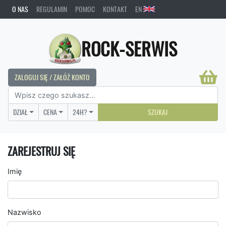
O NAS
REGULAMIN
POMOC
KONTAKT
EN
ROCK-SERWIS
ZALOGUJ SIĘ / ZAŁÓŻ KONTO
DZIAŁ
CENA
24H?
SZUKAJ
ZAREJESTRUJ SIĘ
Imię
Nazwisko