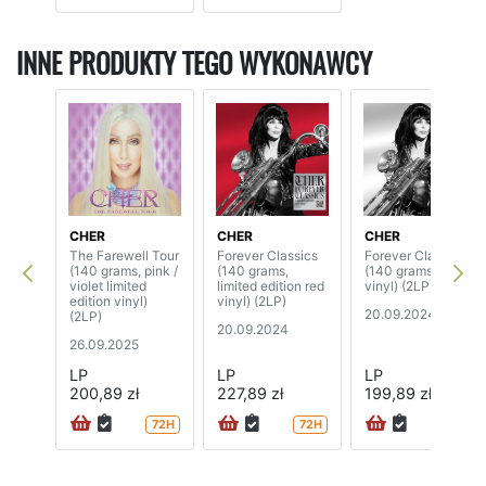
INNE PRODUKTY TEGO WYKONAWCY
CHER
CHER
CHER
The Farewell Tour
Forever Classics
Forever Classics
(140 grams, pink /
(140 grams,
(140 grams, silver
violet limited
limited edition red
vinyl) (2LP)
edition vinyl)
vinyl) (2LP)
20.09.2024
(2LP)
20.09.2024
26.09.2025
LP
LP
LP
200,89 zł
227,89 zł
199,89 zł
72H
72H