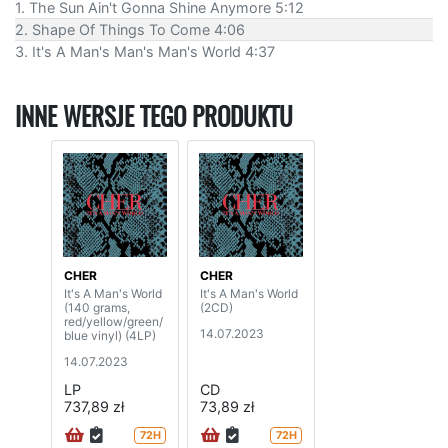
1. The Sun Ain't Gonna Shine Anymore 5:12
2. Shape Of Things To Come 4:06
3. It's A Man's Man's Man's World 4:37
INNE WERSJE TEGO PRODUKTU
CHER
CHER
It's A Man's World
It's A Man's World
(140 grams,
(2CD)
red/yellow/green/
14.07.2023
blue vinyl) (4LP)
14.07.2023
LP
CD
737,89 zł
73,89 zł
72H
72H