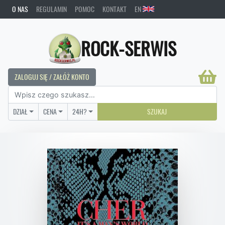
O NAS
REGULAMIN
POMOC
KONTAKT
EN
ROCK-SERWIS
ZALOGUJ SIĘ / ZAŁÓŻ KONTO
DZIAŁ
CENA
24H?
SZUKAJ