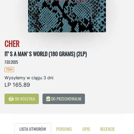
CHER
IT'S A MAN'S WORLD (180 GRAMS) (2LP)
7.03.2025
72H
Wysyłamy w ciągu 3 dni
LP 165.89
DO KOSZYKA
DO PRZECHOWALNI
LISTA UTWORÓW
PERSONEL
OPIS
RECENZJE