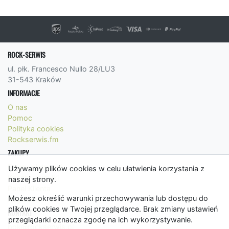
ROCK-SERWIS
ul. płk. Francesco Nullo 28/LU3
31-543 Kraków
INFORMACJE
O nas
Pomoc
Polityka cookies
Rockserwis.fm
ZAKUPY
Formy płatności
Używamy plików cookies w celu ułatwienia korzystania z
Koszty wysyłki
naszej strony.
Panel Klienta
Możesz określić warunki przechowywania lub dostępu do
Regulamin
plików cookies w Twojej przeglądarce. Brak zmiany ustawień
KONTAKT
przeglądarki oznacza zgodę na ich wykorzystywanie.
bok@rockserwis.pl