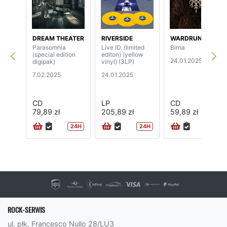
DREAM THEATER
RIVERSIDE
WARDRUNA
Parasomnia
Live ID. (limited
Birna
(special edition
editon) (yellow
24.01.2025
digipak)
vinyl) (3LP)
7.02.2025
24.01.2025
CD
LP
CD
79,89 zł
205,89 zł
59,89 zł
24H
24H
72H
ROCK-SERWIS
ul. płk. Francesco Nullo 28/LU3