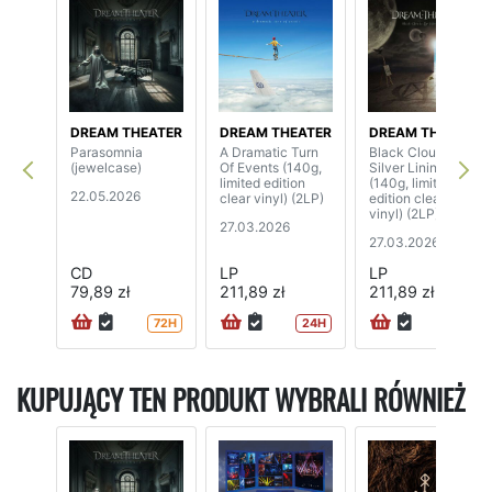
DREAM THEATER
DREAM THEATER
DREAM THEATER
Parasomnia
A Dramatic Turn
Black Clouds &
(jewelcase)
Of Events (140g,
Silver Linings
limited edition
(140g, limited
22.05.2026
clear vinyl) (2LP)
edition clear
vinyl) (2LP)
27.03.2026
27.03.2026
CD
LP
LP
79,89 zł
211,89 zł
211,89 zł
72H
24H
24H
KUPUJĄCY TEN PRODUKT WYBRALI RÓWNIEŻ