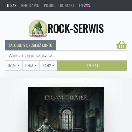
O NAS
REGULAMIN
POMOC
KONTAKT
EN
ROCK-SERWIS
ZALOGUJ SIĘ / ZAŁÓŻ KONTO
DZIAŁ
CENA
24H?
SZUKAJ