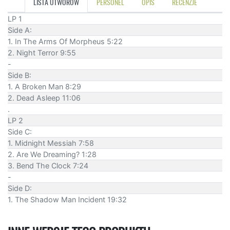
LISTA UTWORÓW
PERSONEL
OPIS
RECENZJE
LP 1
Side A:
1. In The Arms Of Morpheus 5:22
2. Night Terror 9:55
-
Side B:
1. A Broken Man 8:29
2. Dead Asleep 11:06
.
LP 2
Side C:
1. Midnight Messiah 7:58
2. Are We Dreaming? 1:28
3. Bend The Clock 7:24
-
Side D:
1. The Shadow Man Incident 19:32