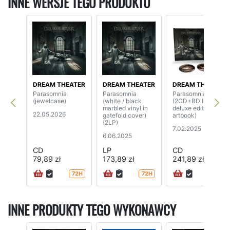
INNE WERSJE TEGO PRODUKTU
DREAM THEATER
DREAM THEATER
DREAM THEATER
Parasomnia
Parasomnia
Parasomnia
(jewelcase)
(white / black
(2CD+BD limited
marbled vinyl in
deluxe edition
22.05.2026
gatefold cover)
artbook)
(2LP)
7.02.2025
6.06.2025
CD
LP
CD
79,89 zł
173,89 zł
241,89 zł
72H
72H
INNE PRODUKTY TEGO WYKONAWCY