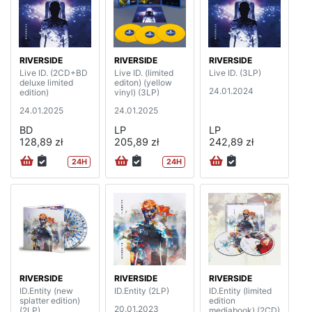
RIVERSIDE
RIVERSIDE
RIVERSIDE
Live ID. (2CD+BD
Live ID. (limited
Live ID. (3LP)
deluxe limited
editon) (yellow
24.01.2024
edition)
vinyl) (3LP)
24.01.2025
24.01.2025
BD
LP
LP
128,89 zł
205,89 zł
242,89 zł
24H
24H
RIVERSIDE
RIVERSIDE
RIVERSIDE
ID.Entity (new
ID.Entity (2LP)
ID.Entity (limited
splatter edition)
edition
20.01.2023
(2LP)
mediabook) (2CD)