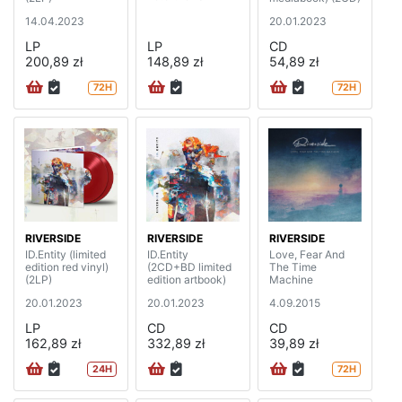
14.04.2023
20.01.2023
LP
LP
CD
200,89 zł
148,89 zł
54,89 zł
72H
72H
RIVERSIDE
RIVERSIDE
RIVERSIDE
ID.Entity (limited
ID.Entity
Love, Fear And
edition red vinyl)
(2CD+BD limited
The Time
(2LP)
edition artbook)
Machine
20.01.2023
20.01.2023
4.09.2015
LP
CD
CD
162,89 zł
332,89 zł
39,89 zł
24H
72H