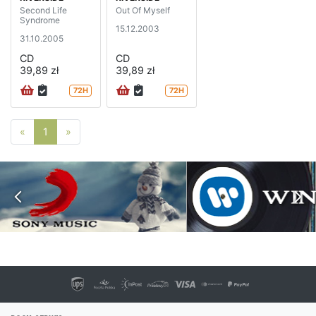
Second Life
Out Of Myself
Syndrome
15.12.2003
31.10.2005
CD
CD
39,89 zł
39,89 zł
72H
72H
Poprzednia strona
Następna strona
«
1
»