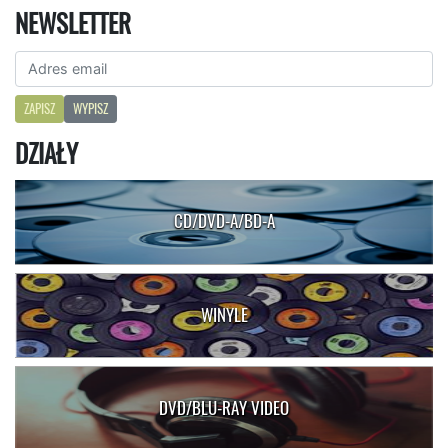
NEWSLETTER
ZAPISZ
WYPISZ
DZIAŁY
CD/DVD-A/BD-A
WINYLE
DVD/BLU-RAY VIDEO