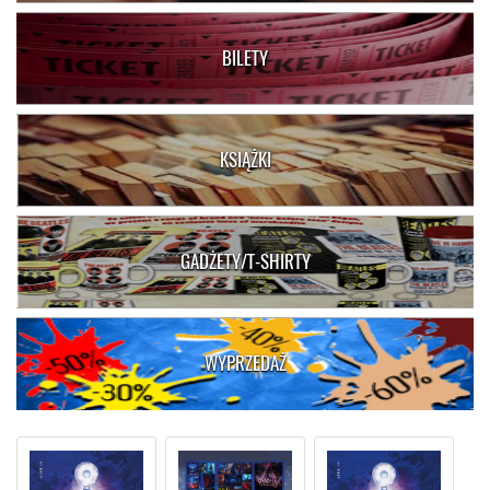
BILETY
KSIĄŻKI
GADŻETY/T-SHIRTY
WYPRZEDAŻ