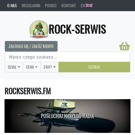
O NAS
REGULAMIN
POMOC
KONTAKT
EN
ROCK-SERWIS
ZALOGUJ SIĘ / ZAŁÓŻ KONTO
DZIAŁ
CENA
24H?
SZUKAJ
ROCKSERWIS.FM
POSŁUCHAJ NASZEGO RADIA