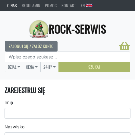
O NAS
REGULAMIN
POMOC
KONTAKT
EN
ROCK-SERWIS
ZALOGUJ SIĘ / ZAŁÓŻ KONTO
DZIAŁ
CENA
24H?
SZUKAJ
ZAREJESTRUJ SIĘ
Imię
Nazwisko