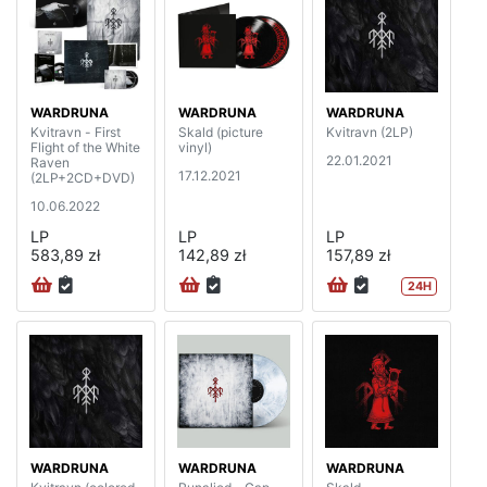
WARDRUNA
WARDRUNA
WARDRUNA
Kvitravn - First
Skald (picture
Kvitravn (2LP)
Flight of the White
vinyl)
22.01.2021
Raven
17.12.2021
(2LP+2CD+DVD)
10.06.2022
LP
LP
LP
583,89 zł
142,89 zł
157,89 zł
24H
WARDRUNA
WARDRUNA
WARDRUNA