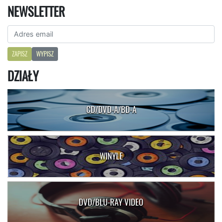
NEWSLETTER
ZAPISZ
WYPISZ
DZIAŁY
CD/DVD-A/BD-A
WINYLE
DVD/BLU-RAY VIDEO