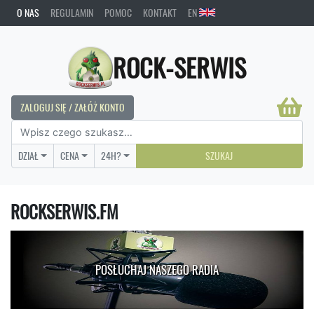
O NAS
REGULAMIN
POMOC
KONTAKT
EN
ROCK-SERWIS
ZALOGUJ SIĘ / ZAŁÓŻ KONTO
DZIAŁ
CENA
24H?
SZUKAJ
ROCKSERWIS.FM
POSŁUCHAJ NASZEGO RADIA