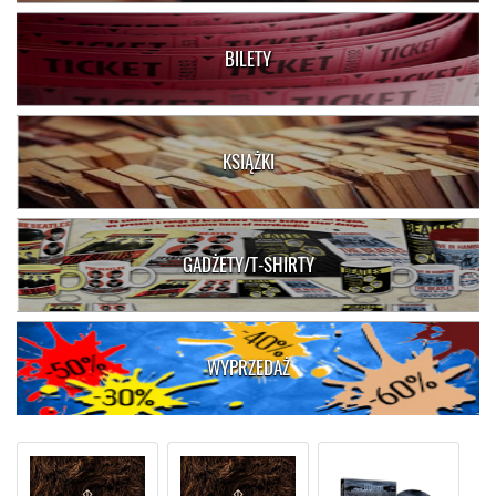
BILETY
KSIĄŻKI
GADŻETY/T-SHIRTY
WYPRZEDAŻ