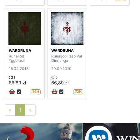
WARDRUNA
WARDRUNA
Runaljod
Runaljod: Gap Var
Yggdrasil
Ginnunga
15.04.2013
20.09.2010
CD
CD
66,89 zł
66,89 zł
72H
72H
Poprzednia strona
Następna strona
«
1
»