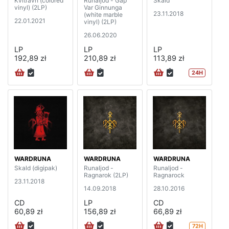
Kvitravn (colored
Runaljod - Gap
Skald
vinyl) (2LP)
Var Ginnunga
23.11.2018
(white marble
22.01.2021
vinyl) (2LP)
26.06.2020
LP
LP
LP
192,89 zł
210,89 zł
113,89 zł
24H
WARDRUNA
WARDRUNA
WARDRUNA
Skald (digipak)
Runaljod -
Runaljod -
Ragnarok (2LP)
Ragnarock
23.11.2018
14.09.2018
28.10.2016
CD
LP
CD
60,89 zł
156,89 zł
66,89 zł
72H