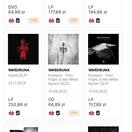
DVD
LP
LP
64,89 zł
177,89 zł
184,89 zł
72H
72H
WARDRUNA
WARDRUNA
WARDRUNA
Skald (2LP)
Kvitravn - First
Kvitravn - First
Flight of the White
Flight of the White
22.11.2024
Raven (2CD)
Raven (2LP)
10.06.2022
10.06.2022
LP
CD
LP
250,89 zł
64,89 zł
157,89 zł
72H