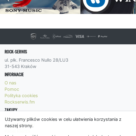
ROCK-SERWIS
ul. płk. Francesco Nullo 28/LU3
31-543 Kraków
INFORMACJE
O nas
Pomoc
Polityka cookies
Rockserwis.fm
ZAKUPY
Formy płatności
Używamy plików cookies w celu ułatwienia korzystania z
Koszty wysyłki
naszej strony.
Panel Klienta