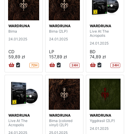
WARDRUNA
WARDRUNA
WARDRUNA
Birna
Birna (2LP)
Live At The
Acropolis
24.01.2025
24.01.2025
24.01.2025
CD
LP
BD
59,89 zł
157,89 zł
74,89 zł
72H
24H
24H
WARDRUNA
WARDRUNA
WARDRUNA
Live At The
Birna (colored
Yggdrasil (2LP)
Acropolis
vinyl) (2LP)
24.01.2025
24.01.2025
25.01.2025