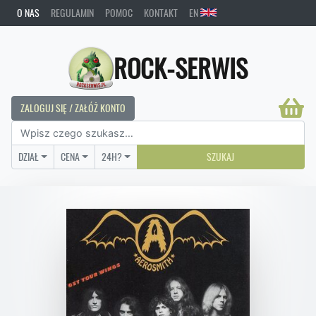
O NAS
REGULAMIN
POMOC
KONTAKT
EN
ROCK-SERWIS
ZALOGUJ SIĘ / ZAŁÓŻ KONTO
DZIAŁ
CENA
24H?
SZUKAJ