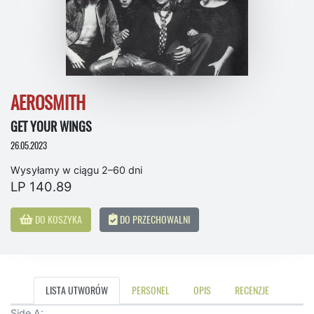
AEROSMITH
GET YOUR WINGS
26.05.2023
Wysyłamy w ciągu 2–60 dni
LP 140.89
DO KOSZYKA
DO PRZECHOWALNI
LISTA UTWORÓW
PERSONEL
OPIS
RECENZJE
Side A: