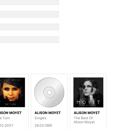
ISON MOYET
ALISON MOYET
ALISON MOYET
e Turn
Singles
The Best Of
Alison Moyet
.10.2007
29.05.1995