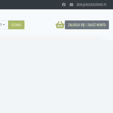
BOK@ROCKSERWIS.PL
?
SZUKAJ
ZALOGUJ SIĘ / ZAŁÓŻ KONTO