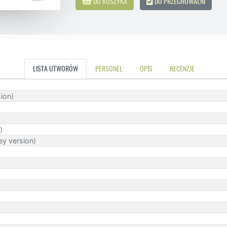
DO KOSZYKA
DO PRZECHOWALNI
LISTA UTWORÓW
PERSONEL
OPIS
RECENZJE
ion)
)
Key version)