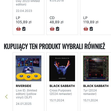
4.05.2018
Day 2023 limited
edition)
22.04.2023
LP
CD
LP
105,89 zł
48,89 zł
119,89 zł
KUPUJĄCY TEN PRODUKT WYBRALI RÓWNIEŻ
RIVERSIDE
BLACK SABBATH
BLACK SABBATH
Live ID. (limited
Cross Purposes
Tyr (2024
editon) (yellow
(2024 remaster)
remaster)
vinyl) (3LP)
15.11.2024
15.11.2024
24.01.2025