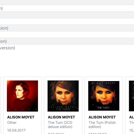
n)
sion)
ion)
version)
ALISON MOYET
ALISON MOYET
ALISON MOYET
AL
Other
The Turn (2CD
The Turn (Polish
Th
deluxe edition)
edition)
16.06.2017
15