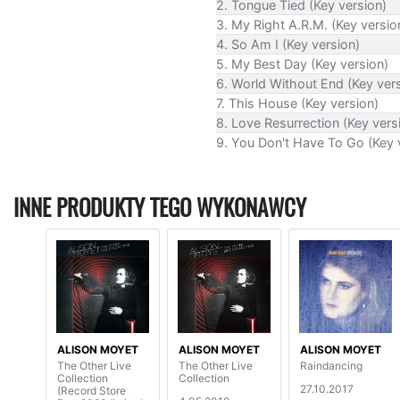
2. Tongue Tied (Key version)
3. My Right A.R.M. (Key versio
4. So Am I (Key version)
5. My Best Day (Key version)
6. World Without End (Key ver
7. This House (Key version)
8. Love Resurrection (Key vers
9. You Don't Have To Go (Key 
INNE PRODUKTY TEGO WYKONAWCY
ALISON MOYET
ALISON MOYET
ALISON MOYET
The Other Live
The Other Live
Raindancing
Collection
Collection
27.10.2017
(Record Store