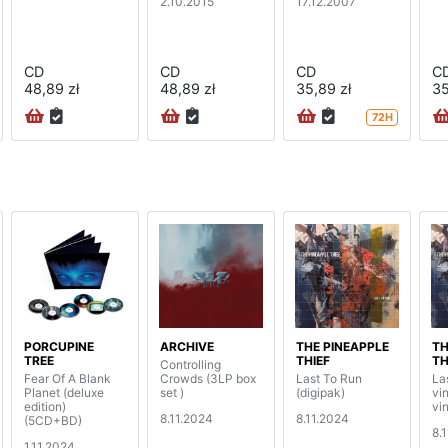
2.10.2015
17.12.2007
CD
CD
CD
C
48,89 zł
48,89 zł
35,89 zł
35
72H
PORCUPINE
ARCHIVE
THE PINEAPPLE
TH
TREE
THIEF
TH
Controlling
Fear Of A Blank
Crowds (3LP box
Last To Run
La
Planet (deluxe
set )
(digipak)
vi
edition)
vin
8.11.2024
8.11.2024
(5CD+BD)
8.
1.11.2024