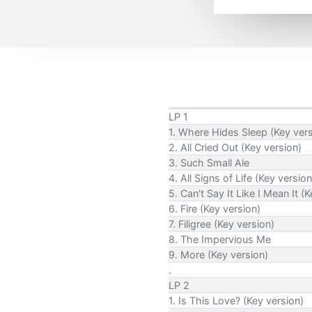
LP 1
1. Where Hides Sleep (Key vers
2. All Cried Out (Key version)
3. Such Small Ale
4. All Signs of Life (Key version
5. Can't Say It Like I Mean It (
6. Fire (Key version)
7. Filigree (Key version)
8. The Impervious Me
9. More (Key version)
.
LP 2
1. Is This Love? (Key version)