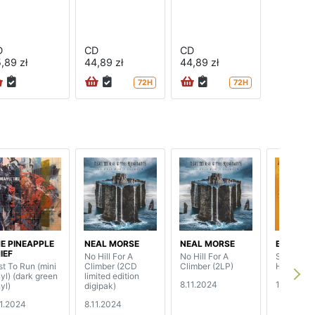
D
CD
CD
,89 zł
44,89 zł
44,89 zł
72H
72H
E PINEAPPLE
NEAL MORSE
NEAL MORSE
BEARDFI
IEF
No Hill For A
No Hill For A
Songs For
st To Run (mini
Climber (2CD
Climber (2LP)
Hearts
nyl) (dark green
limited edition
8.11.2024
1.11.2024
yl)
digipak)
11.2024
8.11.2024