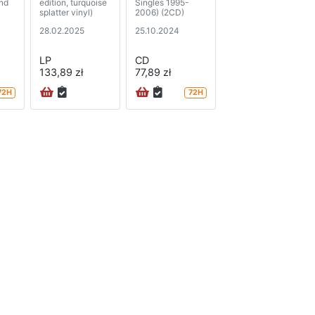
and
edition, turquoise
Singles 1995-
splatter vinyl)
2006) (2CD)
28.02.2025
25.10.2024
LP
CD
133,89 zł
77,89 zł
72H
72H