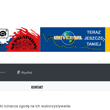
KONTAKT
bok@rockserwis.pl
rki oznacza zgodę na ich wykorzystywanie.