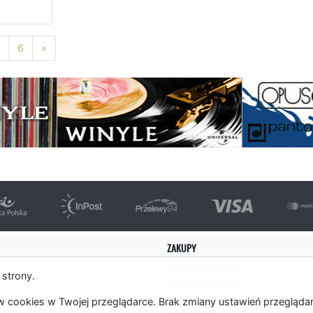
Następna strona
6
»
ZAKUPY
Formy płatności
 strony.
Koszty wysyłki
es
Panel Klienta
 cookies w Twojej przeglądarce. Brak zmiany ustawień przegląda
m
Regulamin