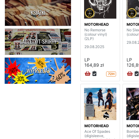
KSIĄŻKI
MOTORHEAD
MOTO
No Remorse
No Slee
(colour vinyl)
(colour
(2LP)
GADŻETY/T-SHIRTY
29.08.
29.08.2025
LP
LP
164,89 zł
126,8
WYPRZEDAŻ
72H
MOTORHEAD
MOTO
Ace Of Spades
Bombe
(digisleeve,
(digisl