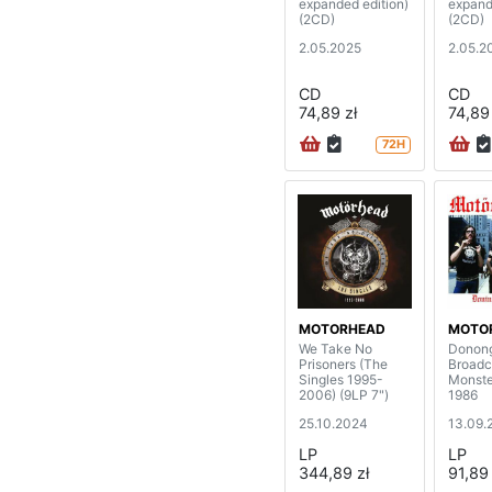
expanded edition)
expand
(2CD)
(2CD)
2.05.2025
2.05.2
CD
CD
74,89 zł
74,89 
72H
MOTORHEAD
MOTO
We Take No
Donong
Prisoners (The
Broadc
Singles 1995-
Monste
2006) (9LP 7")
1986
25.10.2024
13.09.
LP
LP
344,89 zł
91,89 