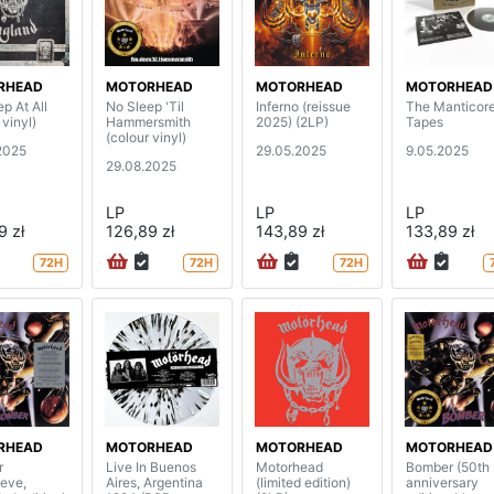
RHEAD
MOTORHEAD
MOTORHEAD
MOTORHEAD
p At All
No Sleep 'Til
Inferno (reissue
The Manticor
 vinyl)
Hammersmith
2025) (2LP)
Tapes
(colour vinyl)
2025
29.05.2025
9.05.2025
29.08.2025
LP
LP
LP
9 zł
126,89 zł
143,89 zł
133,89 zł
72H
72H
72H
RHEAD
MOTORHEAD
MOTORHEAD
MOTORHEAD
r
Live In Buenos
Motorhead
Bomber (50th
eeve,
Aires, Argentina
(limited edition)
anniversary