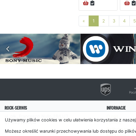
Poprzednia strona
«
1
2
3
4
5
ROCK-SERWIS
INFORMACJE
ul. płk. Francesco Nullo 28/LU3
O nas
Używamy plików cookies w celu ułatwienia korzystania z naszej
31-543 Kraków
Pomoc
Polityka cooki
Możesz określić warunki przechowywania lub dostępu do plików
Rockserwis.f