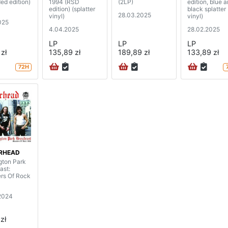
ed edition)
1994 (RSD
(2LP)
edition, blue 
edition) (splatter
black splatter
28.03.2025
vinyl)
vinyl)
025
4.04.2025
28.02.2025
LP
LP
LP
zł
135,89 zł
189,89 zł
133,89 zł
72H
RHEAD
ton Park
ast:
rs Of Rock
2024
zł