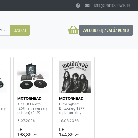
BOK@ROCKSERWIS.PL
?
SZUKAJ
ZALOGUJ SIĘ / ZAŁÓŻ KONTO
MOTORHEAD
MOTORHEAD
Kiss Of Death
Birmingham
sary
(20th anniversary
Blitzkrieg 1977
edition) (2LP)
(splatter vinyl)
3.07.2026
19.06.2026
LP
LP
168,89 zł
144,89 zł