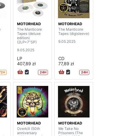
MOTORHEAD
MOTORHEAD
e
The Manticore
The Manticore
Tapes (deluxe
Tapes (digisleeve)
edition)
9.05.2025
(2LP+7”SP)
9.05.2025
LP
CD
407,89 zł
77,89 zł
72H
24H
24H
MOTORHEAD
MOTORHEAD
Overkill (50th
We Take No
anniversary
Prisoners (The