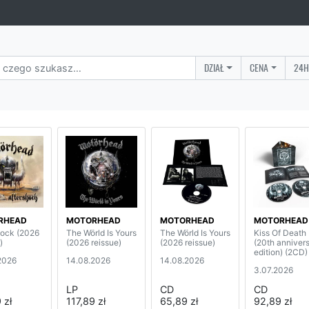
DZIAŁ
CENA
24H
RHEAD
MOTORHEAD
MOTORHEAD
MOTORHEAD
hock (2026
The Wörld Is Yours
The Wörld Is Yours
Kiss Of Death
)
(2026 reissue)
(2026 reissue)
(20th anniver
edition) (2CD)
2026
14.08.2026
14.08.2026
3.07.2026
LP
CD
CD
 zł
117,89 zł
65,89 zł
92,89 zł