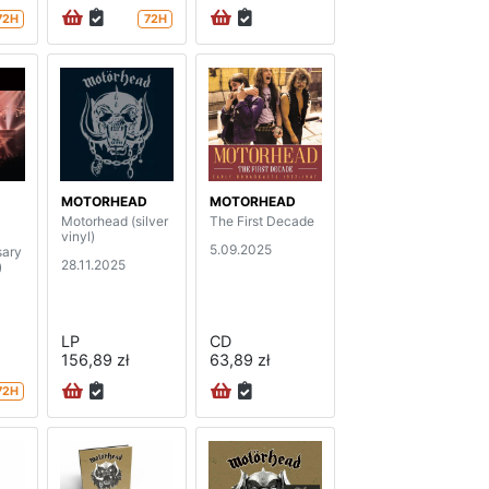
72H
72H
MOTORHEAD
MOTORHEAD
Motorhead (silver
The First Decade
vinyl)
5.09.2025
sary
28.11.2025
)
LP
CD
156,89 zł
63,89 zł
72H