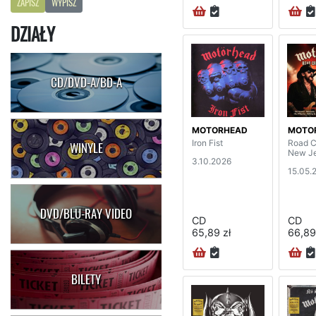
ZAPISZ
WYPISZ
DZIAŁY
CD/DVD-A/BD-A
MOTORHEAD
MOTO
Iron Fist
Road C
WINYLE
New J
3.10.2026
15.05.
DVD/BLU-RAY VIDEO
CD
CD
65,89 zł
66,89
BILETY