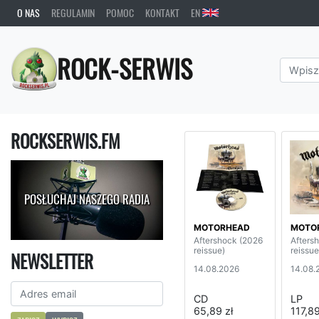
O NAS
REGULAMIN
POMOC
KONTAKT
EN
ROCK-SERWIS
ROCKSERWIS.FM
POSŁUCHAJ NASZEGO RADIA
MOTORHEAD
MOTO
Aftershock (2026
Afters
reissue)
reissue
NEWSLETTER
14.08.2026
14.08.
CD
LP
65,89 zł
117,89