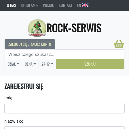
O NAS
REGULAMIN
POMOC
KONTAKT
EN
ROCK-SERWIS
ZALOGUJ SIĘ / ZAŁÓŻ KONTO
DZIAŁ
CENA
24H?
SZUKAJ
ZAREJESTRUJ SIĘ
Imię
Nazwisko