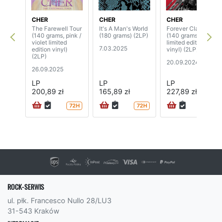
CHER
CHER
CHER
The Farewell Tour
It's A Man's World
Forever Classics
(140 grams, pink /
(180 grams) (2LP)
(140 grams,
violet limited
limited edition red
7.03.2025
edition vinyl)
vinyl) (2LP)
(2LP)
20.09.2024
26.09.2025
LP
LP
LP
200,89 zł
165,89 zł
227,89 zł
72H
72H
72H
ROCK-SERWIS
ul. płk. Francesco Nullo 28/LU3
31-543 Kraków