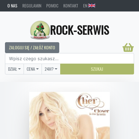
O NAS
REGULAMIN
POMOC
KONTAKT
EN
ROCK-SERWIS
ZALOGUJ SIĘ / ZAŁÓŻ KONTO
DZIAŁ
CENA
24H?
SZUKAJ