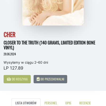
CHER
CLOSER TO THE TRUTH (140 GRAMS, LIMITED EDITION BONE
VINYL)
28.06.2024
Wysyłamy w ciągu 2–60 dni
LP 127.89
DO KOSZYKA
DO PRZECHOWALNI
LISTA UTWORÓW
PERSONEL
OPIS
RECENZJE