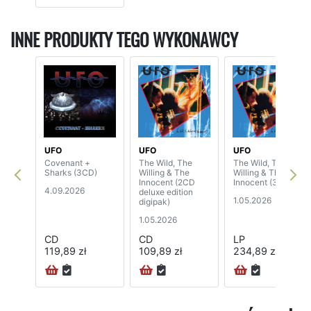
INNE PRODUKTY TEGO WYKONAWCY
UFO
UFO
UFO
Covenant +
The Wild, The
The Wild, The
Sharks (3CD)
Willing & The
Willing & The
Innocent (2CD
Innocent (3LP)
4.09.2026
deluxe edition
1.05.2026
digipak)
1.05.2026
CD
CD
LP
119,89 zł
109,89 zł
234,89 zł
24H