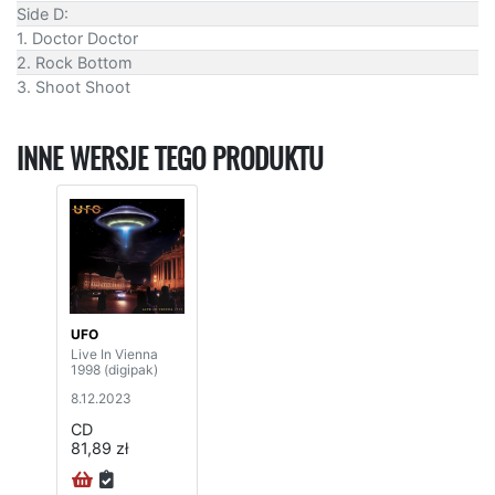
Side D:
1. Doctor Doctor
2. Rock Bottom
3. Shoot Shoot
INNE WERSJE TEGO PRODUKTU
UFO
Live In Vienna
1998 (digipak)
8.12.2023
CD
81,89 zł