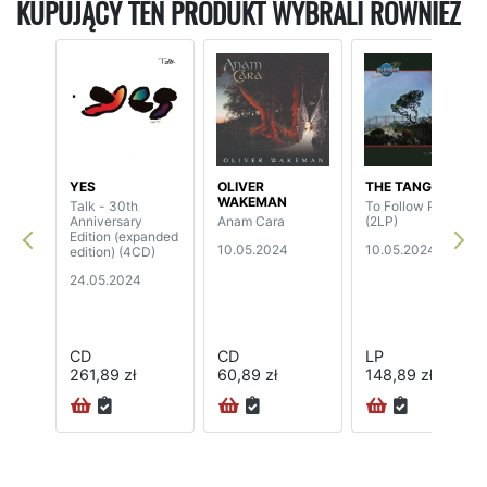
KUPUJĄCY TEN PRODUKT WYBRALI RÓWNIEŻ
YES
OLIVER
THE TANGENT
WAKEMAN
Talk - 30th
To Follow Polaris
Anniversary
Anam Cara
(2LP)
Edition (expanded
10.05.2024
10.05.2024
edition) (4CD)
24.05.2024
CD
CD
LP
261,89 zł
60,89 zł
148,89 zł
72H