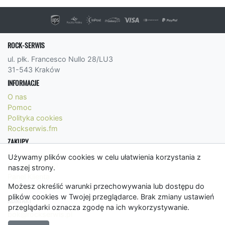
ROCK-SERWIS
ul. płk. Francesco Nullo 28/LU3
31-543 Kraków
INFORMACJE
O nas
Pomoc
Polityka cookies
Rockserwis.fm
ZAKUPY
Formy płatności
Używamy plików cookies w celu ułatwienia korzystania z
Koszty wysyłki
naszej strony.
Panel Klienta
Możesz określić warunki przechowywania lub dostępu do
Regulamin
plików cookies w Twojej przeglądarce. Brak zmiany ustawień
KONTAKT
przeglądarki oznacza zgodę na ich wykorzystywanie.
bok@rockserwis.pl