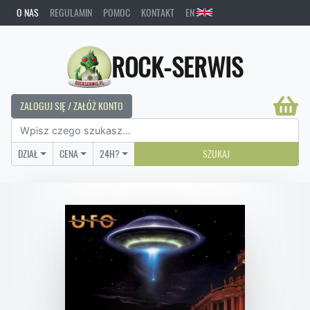
O NAS
REGULAMIN
POMOC
KONTAKT
EN
ROCK-SERWIS
ZALOGUJ SIĘ / ZAŁÓŻ KONTO
DZIAŁ
CENA
24H?
SZUKAJ