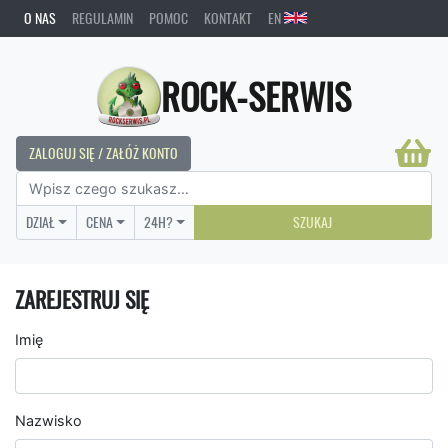
O NAS
REGULAMIN
POMOC
KONTAKT
EN
ROCK-SERWIS
ZALOGUJ SIĘ / ZAŁÓŻ KONTO
DZIAŁ
CENA
24H?
SZUKAJ
ZAREJESTRUJ SIĘ
Imię
Nazwisko