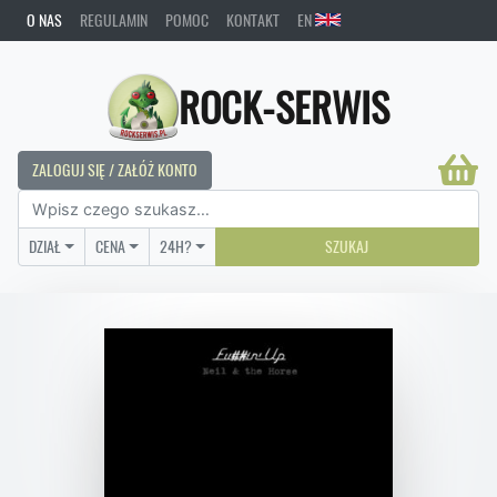
O NAS
REGULAMIN
POMOC
KONTAKT
EN
ROCK-SERWIS
ZALOGUJ SIĘ / ZAŁÓŻ KONTO
DZIAŁ
CENA
24H?
SZUKAJ