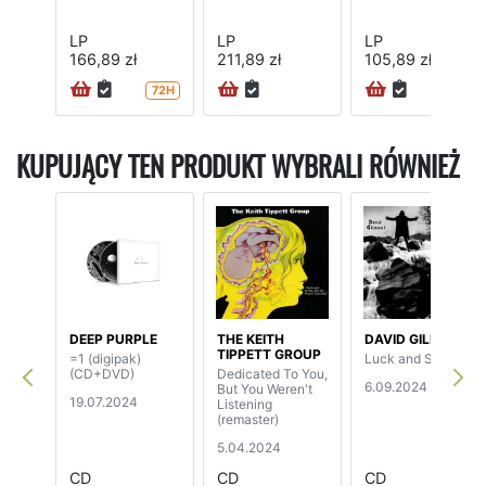
LP
LP
LP
166,89 zł
211,89 zł
105,89 zł
72H
KUPUJĄCY TEN PRODUKT WYBRALI RÓWNIEŻ
DEEP PURPLE
THE KEITH
DAVID GILMOUR
TIPPETT GROUP
=1 (digipak)
Luck and Strange
(CD+DVD)
Dedicated To You,
6.09.2024
But You Weren't
19.07.2024
Listening
(remaster)
5.04.2024
CD
CD
CD