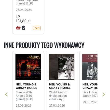
grams) (2LP)
26.04.2024
LP
181,89 zł
72H
INNE PRODUKTY TEGO WYKONAWCY
NEIL YOUNG &
NEIL YOUNG &
NEIL YOUNG &
CRAZY HORSE
CRAZY HORSE
CRAZY HORSE
Sleeps With
World Record
Live In Nagoya,
Angels (140
(indie edition
Japan 1976 (2LP)
grams) (2LP)
clear vinyl)
29.08.2025
22.05.2026
27.03.2026