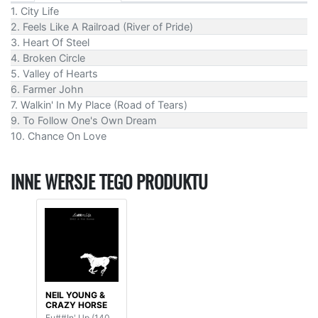
1. City Life
2. Feels Like A Railroad (River of Pride)
3. Heart Of Steel
4. Broken Circle
5. Valley of Hearts
6. Farmer John
7. Walkin' In My Place (Road of Tears)
9. To Follow One's Own Dream
10. Chance On Love
INNE WERSJE TEGO PRODUKTU
NEIL YOUNG &
CRAZY HORSE
Fu##In' Up (140