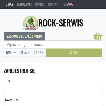
O NAS
REGULAMIN
POMOC
KONTAKT
EN
ROCK-SERWIS
ZALOGUJ SIĘ / ZAŁÓŻ KONTO
DZIAŁ
CENA
24H?
SZUKAJ
ZAREJESTRUJ SIĘ
Imię
Nazwisko