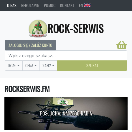
O NAS
REGULAMIN
POMOC
KONTAKT
EN
ROCK-SERWIS
ZALOGUJ SIĘ / ZAŁÓŻ KONTO
DZIAŁ
CENA
24H?
SZUKAJ
ROCKSERWIS.FM
POSŁUCHAJ NASZEGO RADIA