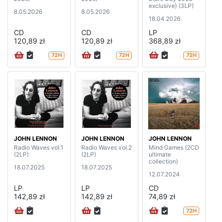
exclusive) (3LP)
8.05.2026
8.05.2026
18.04.2026
CD
CD
LP
120,89 zł
120,89 zł
368,89 zł
72H
72H
72H
JOHN LENNON
JOHN LENNON
JOHN LENNON
Radio Waves vol.1
Radio Waves vol.2
Mind Games (2CD
(2LP)
(2LP)
ultimate
collection)
18.07.2025
18.07.2025
12.07.2024
LP
LP
CD
142,89 zł
142,89 zł
74,89 zł
72H