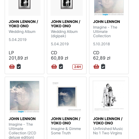
JOHN LENNON /
JOHN LENNON /
JOHN LENNON
YOKO ONO
YOKO ONO
Imagine - The
Wedding Album
Wedding Album
Ultimate
(digipak)
Collection
5.04.2019
5.04.2019
5.10.2018
LP
CD
CD
201,89 zł
60,89 zł
62,89 zł
24H
JOHN LENNON
JOHN LENNON /
JOHN LENNON /
YOKO ONO
YOKO ONO
Imagine - The
Ultimate
Imagine & Gimme
Unfinished Music
Collection (2CD
Some Truth
No 1 Two Virgins
deluxe edition)