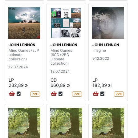
JOHN LENNON
JOHN LENNON
JOHN LENNON
Mind Games (2LP
Mind Games
Imagine
ultimate
(6CD+2BD
9.12.2022
collection)
ultimate
collection)
12.07.2024
12.07.2024
LP
CD
LP
232,89 zł
660,89 zł
182,89 zł
72H
72H
72H