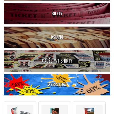
BILETY
KSIĄŻKI
GADŻETY/T-SHIRTY
WYPRZEDAŻ