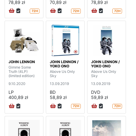
78,89 zł
70,89 zł
78,89 zł
72H
72H
72H
JOHN LENNON
JOHN LENNON /
JOHN LENNON /
YOKO ONO
YOKO ONO
Gimme Some
Truth (4LP)
Above Us Only
Above Us Only
(limited edition)
Sky
Sky
9.10.2020
13.09.2019
13.09.2019
LP
BD
DVD
400,89 zł
58,89 zł
59,89 zł
72H
72H