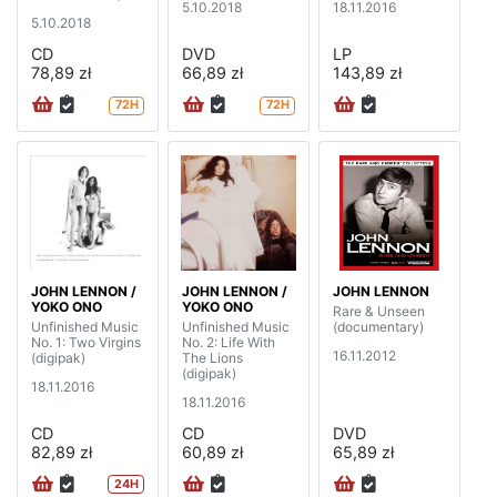
5.10.2018
18.11.2016
5.10.2018
CD
DVD
LP
78,89 zł
66,89 zł
143,89 zł
72H
72H
JOHN LENNON /
JOHN LENNON /
JOHN LENNON
YOKO ONO
YOKO ONO
Rare & Unseen
Unfinished Music
Unfinished Music
(documentary)
No. 1: Two Virgins
No. 2: Life With
16.11.2012
(digipak)
The Lions
(digipak)
18.11.2016
18.11.2016
CD
CD
DVD
82,89 zł
60,89 zł
65,89 zł
24H