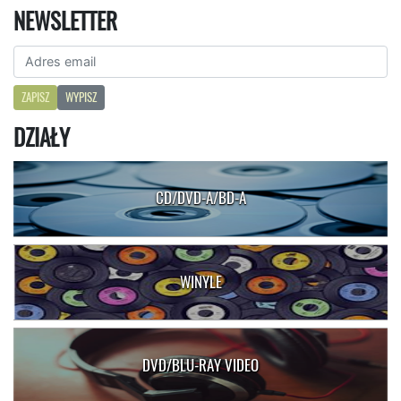
NEWSLETTER
ZAPISZ
WYPISZ
DZIAŁY
CD/DVD-A/BD-A
WINYLE
DVD/BLU-RAY VIDEO