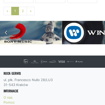
Poprzednia strona
Następna strona
«
1
2
»
ROCK-SERWIS
ul. płk. Francesco Nullo 28/LU3
31-543 Kraków
INFORMACJE
O nas
Pomoc