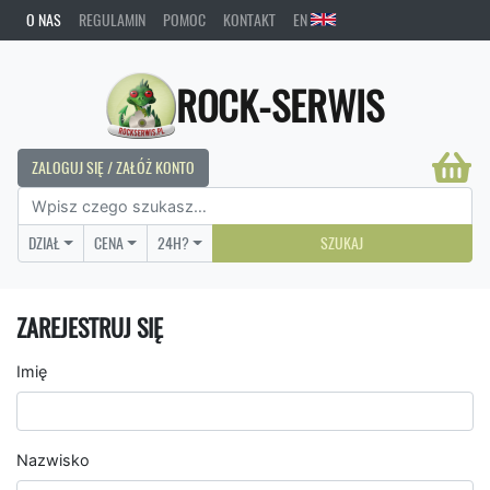
O NAS
REGULAMIN
POMOC
KONTAKT
EN
ROCK-SERWIS
ZALOGUJ SIĘ / ZAŁÓŻ KONTO
DZIAŁ
CENA
24H?
SZUKAJ
ZAREJESTRUJ SIĘ
Imię
Nazwisko