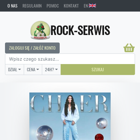
O NAS
REGULAMIN
POMOC
KONTAKT
EN
ROCK-SERWIS
ZALOGUJ SIĘ / ZAŁÓŻ KONTO
DZIAŁ
CENA
24H?
SZUKAJ