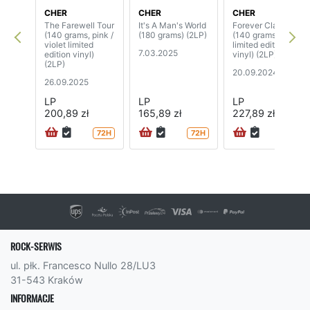
CHER
CHER
CHER
The Farewell Tour
It's A Man's World
Forever Classics
(140 grams, pink /
(180 grams) (2LP)
(140 grams,
violet limited
limited edition red
7.03.2025
edition vinyl)
vinyl) (2LP)
(2LP)
20.09.2024
26.09.2025
LP
LP
LP
200,89 zł
165,89 zł
227,89 zł
72H
72H
72H
ROCK-SERWIS
ul. płk. Francesco Nullo 28/LU3
31-543 Kraków
INFORMACJE