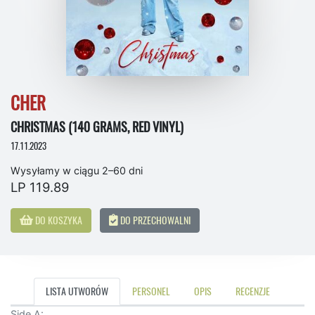
CHER
CHRISTMAS (140 GRAMS, RED VINYL)
17.11.2023
Wysyłamy w ciągu 2–60 dni
LP 119.89
DO KOSZYKA
DO PRZECHOWALNI
LISTA UTWORÓW
PERSONEL
OPIS
RECENZJE
Side A: