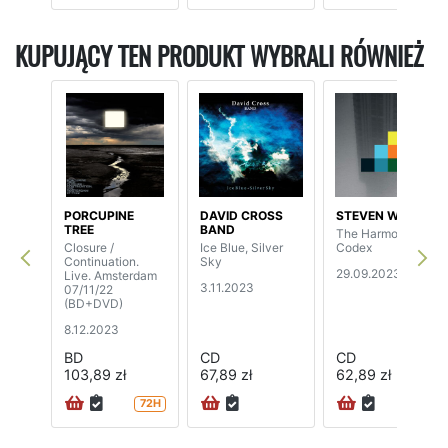
KUPUJĄCY TEN PRODUKT WYBRALI RÓWNIEŻ
PORCUPINE
DAVID CROSS
STEVEN WILSON
TREE
BAND
The Harmony
Closure /
Ice Blue, Silver
Codex
Continuation.
Sky
29.09.2023
Live. Amsterdam
3.11.2023
07/11/22
(BD+DVD)
8.12.2023
BD
CD
CD
103,89 zł
67,89 zł
62,89 zł
72H