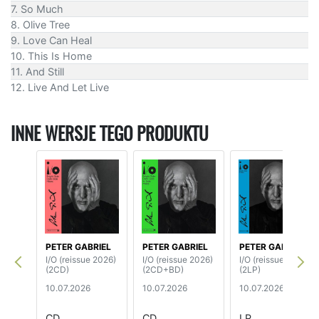
7. So Much
8. Olive Tree
9. Love Can Heal
10. This Is Home
11. And Still
12. Live And Let Live
INNE WERSJE TEGO PRODUKTU
PETER GABRIEL
PETER GABRIEL
PETER GABRIEL
I/O (reissue 2026)
I/O (reissue 2026)
I/O (reissue 2026)
(2CD)
(2CD+BD)
(2LP)
10.07.2026
10.07.2026
10.07.2026
CD
CD
LP