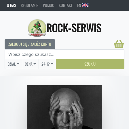
O NAS
REGULAMIN
POMOC
KONTAKT
EN
ROCK-SERWIS
ZALOGUJ SIĘ / ZAŁÓŻ KONTO
DZIAŁ
CENA
24H?
SZUKAJ