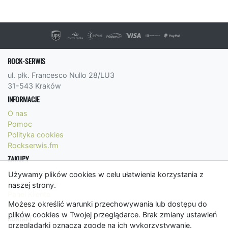
ROCK-SERWIS
ul. płk. Francesco Nullo 28/LU3
31-543 Kraków
INFORMACJE
O nas
Pomoc
Polityka cookies
Rockserwis.fm
ZAKUPY
Formy płatności
Używamy plików cookies w celu ułatwienia korzystania z
Koszty wysyłki
naszej strony.
Panel Klienta
Możesz określić warunki przechowywania lub dostępu do
Regulamin
plików cookies w Twojej przeglądarce. Brak zmiany ustawień
KONTAKT
przeglądarki oznacza zgodę na ich wykorzystywanie.