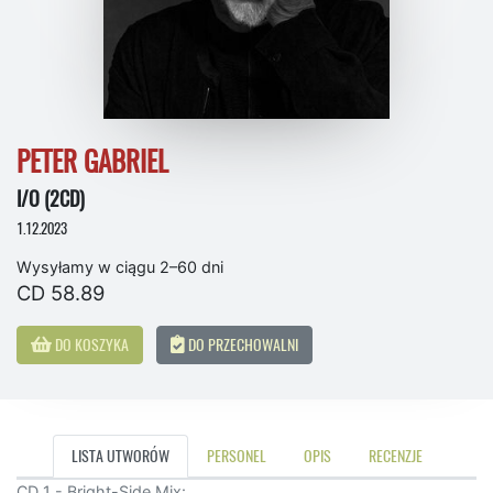
PETER GABRIEL
I/O (2CD)
1.12.2023
Wysyłamy w ciągu 2–60 dni
CD 58.89
DO KOSZYKA
DO PRZECHOWALNI
LISTA UTWORÓW
PERSONEL
OPIS
RECENZJE
CD 1 - Bright-Side Mix: