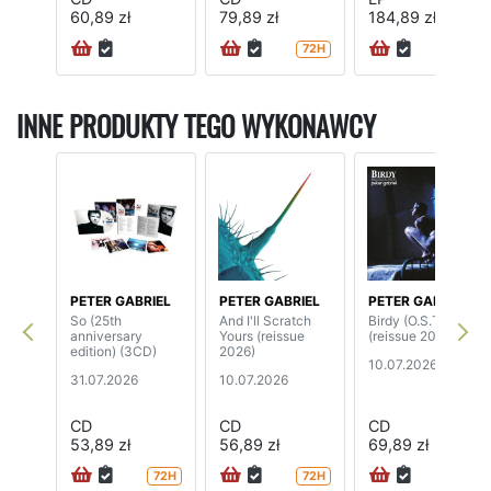
60,89 zł
79,89 zł
184,89 zł
72H
72H
INNE PRODUKTY TEGO WYKONAWCY
PETER GABRIEL
PETER GABRIEL
PETER GABRIEL
So (25th
And I'll Scratch
Birdy (O.S.T.)
anniversary
Yours (reissue
(reissue 2026)
edition) (3CD)
2026)
10.07.2026
31.07.2026
10.07.2026
CD
CD
CD
53,89 zł
56,89 zł
69,89 zł
72H
72H
72H