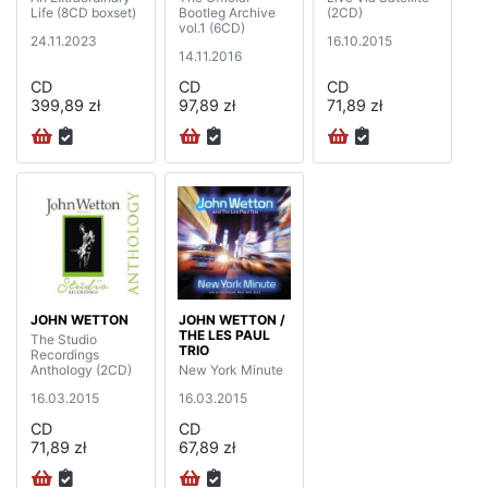
Life (8CD boxset)
Bootleg Archive
(2CD)
vol.1 (6CD)
24.11.2023
16.10.2015
14.11.2016
CD
CD
CD
399,89 zł
97,89 zł
71,89 zł
JOHN WETTON
JOHN WETTON /
THE LES PAUL
The Studio
TRIO
Recordings
Anthology (2CD)
New York Minute
16.03.2015
16.03.2015
CD
CD
71,89 zł
67,89 zł