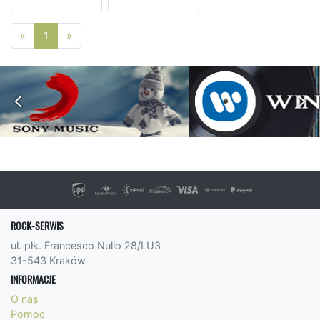
Poprzednia strona
Następna strona
«
1
»
ROCK-SERWIS
ul. płk. Francesco Nullo 28/LU3
31-543 Kraków
INFORMACJE
O nas
Pomoc