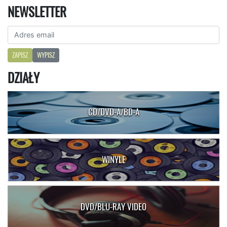
NEWSLETTER
ZAPISZ
WYPISZ
DZIAŁY
CD/DVD-A/BD-A
WINYLE
DVD/BLU-RAY VIDEO