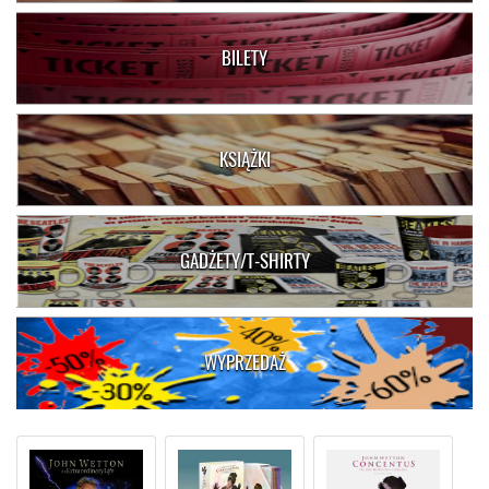
BILETY
KSIĄŻKI
GADŻETY/T-SHIRTY
WYPRZEDAŻ