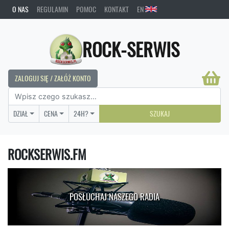
O NAS
REGULAMIN
POMOC
KONTAKT
EN
ROCK-SERWIS
ZALOGUJ SIĘ / ZAŁÓŻ KONTO
DZIAŁ
CENA
24H?
SZUKAJ
ROCKSERWIS.FM
POSŁUCHAJ NASZEGO RADIA