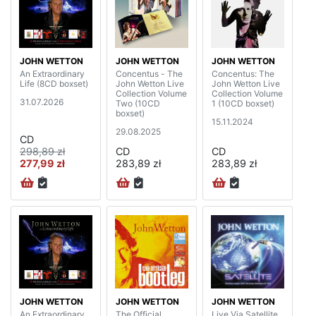
JOHN WETTON
JOHN WETTON
JOHN WETTON
An Extraordinary
Concentus - The
Concentus: The
Life (8CD boxset)
John Wetton Live
John Wetton Live
Collection Volume
Collection Volume
31.07.2026
Two (10CD
1 (10CD boxset)
boxset)
15.11.2024
29.08.2025
CD
298,89 zł
CD
CD
277,99 zł
283,89 zł
283,89 zł
JOHN WETTON
JOHN WETTON
JOHN WETTON
An Extraordinary
The Official
Live Via Satellite