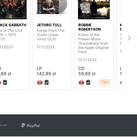
ACK SABBATH
JETHRO TULL
ROBBIE
KC & THE
ROBERTSON
SUNSHIN
ve In The USA
Songs From The
74 + 1975
Tower (clear
Killers of the
The Best 
CD)
vinyl) (2LP)
Flower Moon
The Suns
(Soundtrack from
(140 gram
.11.2023
17.11.2023
the Apple Original
10.11.202
Film)
10.11.2023
D
LP
CD
LP
,89 zł
142,89 zł
59,89 zł
119,89 z
72H