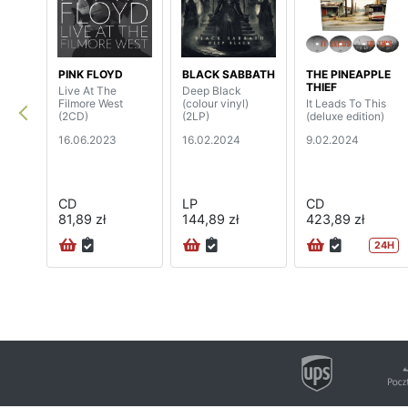
PINK FLOYD
BLACK SABBATH
THE PINEAPPLE
THIEF
Live At The
Deep Black
Filmore West
(colour vinyl)
It Leads To This
(2CD)
(2LP)
(deluxe edition)
16.06.2023
16.02.2024
9.02.2024
CD
LP
CD
81,89 zł
144,89 zł
423,89 zł
24H