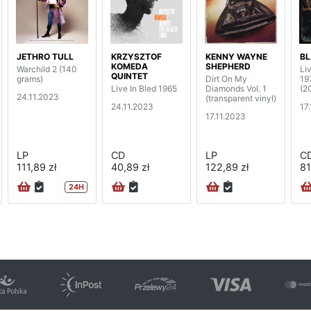
JETHRO TULL
KRZYSZTOF
KENNY WAYNE
BL
KOMEDA
SHEPHERD
Warchild 2 (140
Li
QUINTET
grams)
Dirt On My
19
Live In Bled 1965
Diamonds Vol. 1
(2
24.11.2023
(transparent vinyl)
24.11.2023
17
17.11.2023
LP
CD
LP
C
111,89 zł
40,89 zł
122,89 zł
81
24H