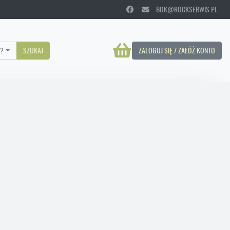
BOK@ROCKSERWIS.PL
?
SZUKAJ
ZALOGUJ SIĘ / ZAŁÓŻ KONTO