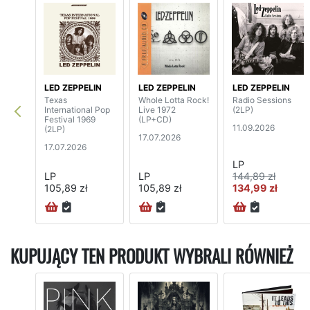
LED ZEPPELIN
LED ZEPPELIN
LED ZEPPELIN
Texas
Whole Lotta Rock!
Radio Sessions
International Pop
Live 1972
(2LP)
Festival 1969
(LP+CD)
11.09.2026
(2LP)
17.07.2026
17.07.2026
LP
LP
LP
144,89 zł
105,89 zł
105,89 zł
134,99 zł
KUPUJĄCY TEN PRODUKT WYBRALI RÓWNIEŻ