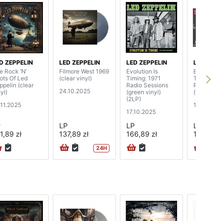
D ZEPPELIN
LED ZEPPELIN
LED ZEPPELIN
LED ZEPP
e Rock ‘N’
Filmore West 1969
Evolution Is
Evolution 
ots Of Led
(clear vinyl)
Timing: 1971
Timing: 1
ppelin (clear
Radio Sessions
Radio Ses
24.10.2025
yl)
(green vinyl)
(white vin
(2LP)
.11.2025
17.10.202
17.10.2025
P
LP
LP
LP
1,89 zł
137,89 zł
166,89 zł
166,89 z
24H