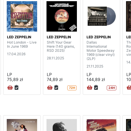
LED ZEPPELIN
LED ZEPPELIN
LED ZEPPELIN
LE
Hot London - Live
Shift Your Gear
Dallas
Th
In June 1969
Here (140 grams,
International
Ro
RSD 2025)
Motor Speedway
Ze
17.04.2026
1969 (clear vinyl)
vin
28.11.2025
(2LP)
14
21.11.2025
LP
LP
LP
L
75,89 zł
74,89 zł
144,89 zł
10
72H
24H