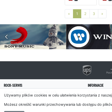
Poprzednia strona
Nast
«
1
2
3
»
ROCK-SERWIS
INFORMACJE
ul. płk. Francesco Nullo 28/LU3
O nas
Używamy plików cookies w celu ułatwienia korzystania z naszej
31-543 Kraków
Pomoc
Polityka cooki
Możesz określić warunki przechowywania lub dostępu do plików
Rockserwis.f