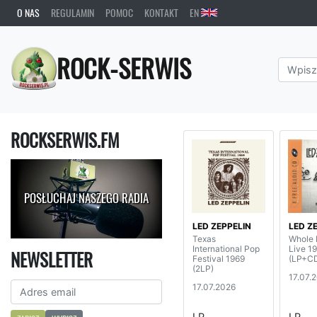
O NAS
REGULAMIN
POMOC
KONTAKT
EN
ROCK-SERWIS
ROCKSERWIS.FM
POSŁUCHAJ NASZEGO RADIA
LED ZEPPELIN
LED Z
Texas
Whole 
International Pop
Live 1
NEWSLETTER
Festival 1969
(LP+C
(2LP)
17.07.
17.07.2026
LP
LP