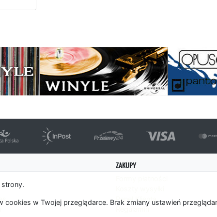
ępna strona
ZAKUPY
Formy płatności
 strony.
Koszty wysyłki
es
Panel Klienta
 cookies w Twojej przeglądarce. Brak zmiany ustawień przegląda
m
Regulamin