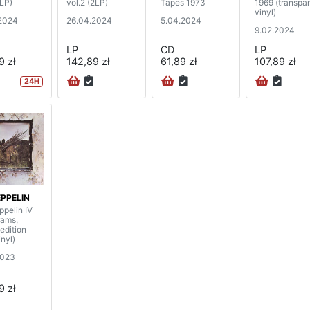
2LP)
vol.2 (2LP)
Tapes 1973
1969 (transpa
vinyl)
2024
26.04.2024
5.04.2024
9.02.2024
LP
CD
LP
9 zł
142,89 zł
61,89 zł
107,89 zł
24H
EPPELIN
ppelin IV
rams,
 edition
inyl)
2023
9 zł