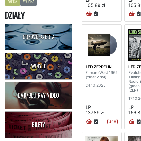
ZAPISZ
WYPISZ
105,89 zł
105,8
DZIAŁY
CD/DVD-A/BD-A
WINYLE
LED ZEPPELIN
LED Z
Filmore West 1969
Evoluti
(clear vinyl)
Timing
Radio 
24.10.2025
(green 
(2LP)
DVD/BLU-RAY VIDEO
17.10.
LP
LP
137,89 zł
166,8
24H
BILETY