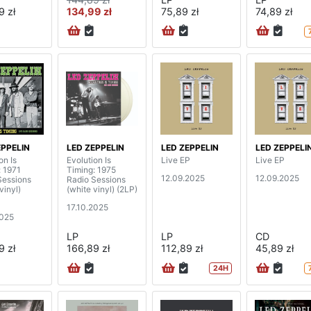
9 zł
134,99 zł
75,89 zł
74,89 zł
EPPELIN
LED ZEPPELIN
LED ZEPPELIN
LED ZEPPELI
on Is
Evolution Is
Live EP
Live EP
: 1971
Timing: 1975
12.09.2025
12.09.2025
Sessions
Radio Sessions
vinyl)
(white vinyl) (2LP)
17.10.2025
2025
LP
LP
CD
9 zł
166,89 zł
112,89 zł
45,89 zł
24H