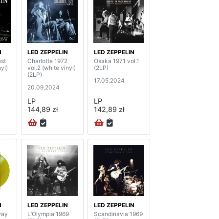
N
LED ZEPPELIN
LED ZEPPELIN
st
Charlotte 1972
Osaka 1971 vol.1
yl)
vol.2 (white vinyl)
(2LP)
(2LP)
17.05.2024
20.09.2024
LP
LP
144,89 zł
142,89 zł
N
LED ZEPPELIN
LED ZEPPELIN
way
L’Olympia 1969
Scandinavia 1969