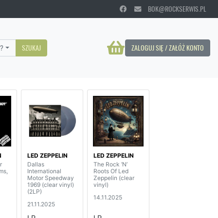
BOK@ROCKSERWIS.PL
?
SZUKAJ
ZALOGUJ SIĘ / ZAŁÓŻ KONTO
N
LED ZEPPELIN
LED ZEPPELIN
r
Dallas
The Rock ‘N’
ms,
International
Roots Of Led
Motor Speedway
Zeppelin (clear
1969 (clear vinyl)
vinyl)
(2LP)
14.11.2025
21.11.2025
LP
LP