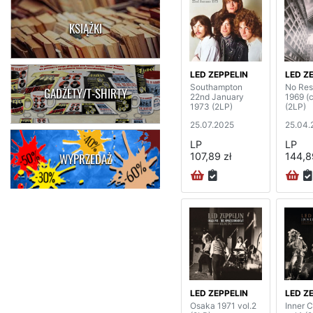
KSIĄŻKI
LED ZEPPELIN
LED Z
Southampton
No Rest
GADŻETY/T-SHIRTY
22nd January
1969 (c
1973 (2LP)
(2LP)
25.07.2025
25.04.
LP
LP
107,89 zł
144,8
WYPRZEDAŻ
LED ZEPPELIN
LED Z
Osaka 1971 vol.2
Inner C