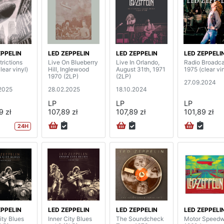
EPPELIN
LED ZEPPELIN
LED ZEPPELIN
LED ZEPPELI
rictions
Live On Blueberry
Live In Orlando,
Radio Broadca
lear vinyl)
Hill, Inglewood
August 31th, 1971
1975 (clear vin
1970 (2LP)
(2LP)
27.09.2024
2025
28.02.2025
18.10.2024
LP
LP
LP
9 zł
107,89 zł
107,89 zł
101,89 zł
24H
EPPELIN
LED ZEPPELIN
LED ZEPPELIN
LED ZEPPELI
ity Blues
Inner City Blues
The Soundcheck
Motor Speed