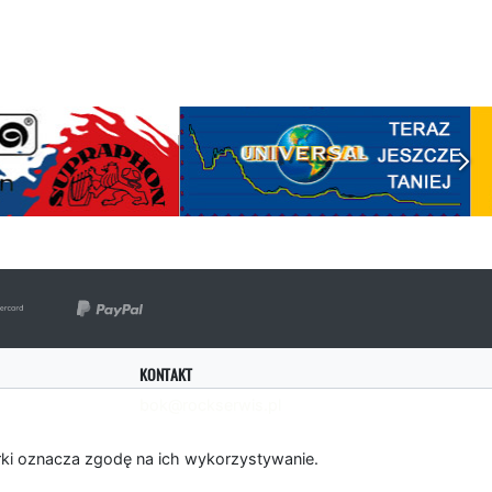
KONTAKT
bok@rockserwis.pl
rki oznacza zgodę na ich wykorzystywanie.