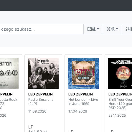
DZIAŁ
CENA
24H
EPPELIN
LED ZEPPELIN
LED ZEPPELIN
LED ZEPPELI
Lotta Rock!
Radio Sessions
Hot London - Live
Shift Your Gea
972
(2LP)
In June 1969
Here (140 gra
D)
RSD 2025)
11.09.2026
17.04.2026
2026
28.11.2025
LP
144,89 zł
LP
LP