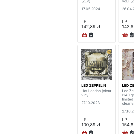
(2LP)
vol.1 (
17.05.2024
26.04.
LP
LP
142,89 zł
142,8
LED ZEPPELIN
LED Z
Hot London (clear
Led Ze
vinyl)
(140 g
limited
27.10.2023
clear v
27.10.
LP
LP
100,89 zł
154,8