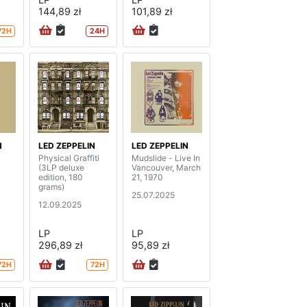
144,89 zł
101,89 zł
72H
24H
N
LED ZEPPELIN
LED ZEPPELIN
Physical Graffiti
Mudslide - Live In
(3LP deluxe
Vancouver, March
edition, 180
21, 1970
grams)
25.07.2025
12.09.2025
LP
LP
296,89 zł
95,89 zł
72H
72H