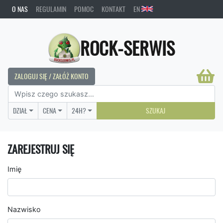
O NAS
REGULAMIN
POMOC
KONTAKT
EN
ROCK-SERWIS
ZALOGUJ SIĘ / ZAŁÓŻ KONTO
DZIAŁ
CENA
24H?
SZUKAJ
ZAREJESTRUJ SIĘ
Imię
Nazwisko