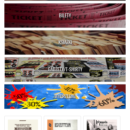
BILETY
KSIĄŻKI
GADŻETY/T-SHIRTY
WYPRZEDAŻ