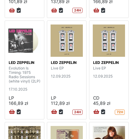
101,89 zł
137,89 zł
166,89 zł
24H
LED ZEPPELIN
LED ZEPPELIN
LED ZEPPELIN
Evolution Is
Live EP
Live EP
Timing: 1975
12.09.2025
12.09.2025
Radio Sessions
(white vinyl) (2LP)
17.10.2025
LP
LP
CD
166,89 zł
112,89 zł
45,89 zł
24H
72H