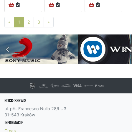
Poprzednia strona
Następna strona
«
1
2
3
»
ROCK-SERWIS
ul. płk. Francesco Nullo 28/LU3
31-543 Kraków
INFORMACJE
O nas