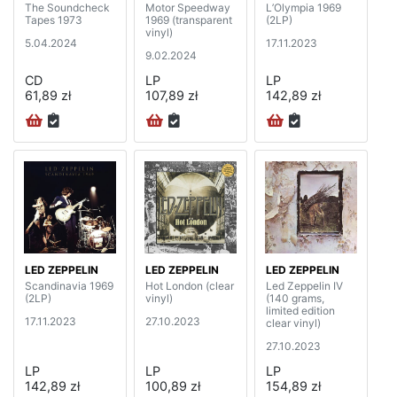
The Soundcheck
Motor Speedway
L’Olympia 1969
Tapes 1973
1969 (transparent
(2LP)
vinyl)
5.04.2024
17.11.2023
9.02.2024
CD
LP
LP
61,89 zł
107,89 zł
142,89 zł
LED ZEPPELIN
LED ZEPPELIN
LED ZEPPELIN
Scandinavia 1969
Hot London (clear
Led Zeppelin IV
(2LP)
vinyl)
(140 grams,
limited edition
17.11.2023
27.10.2023
clear vinyl)
27.10.2023
LP
LP
LP
142,89 zł
100,89 zł
154,89 zł