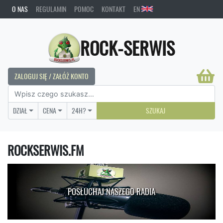
O NAS
REGULAMIN
POMOC
KONTAKT
EN
ROCK-SERWIS
ZALOGUJ SIĘ / ZAŁÓŻ KONTO
DZIAŁ
CENA
24H?
SZUKAJ
ROCKSERWIS.FM
POSŁUCHAJ NASZEGO RADIA