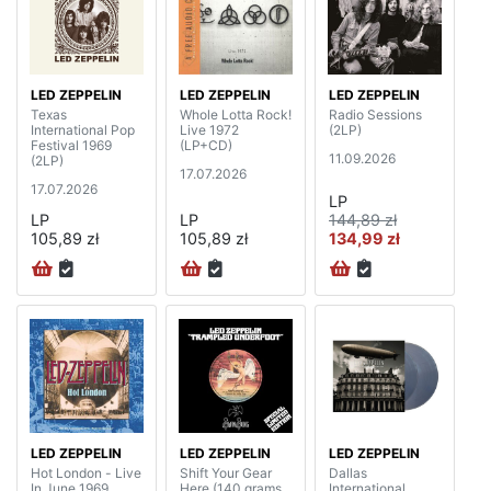
LED ZEPPELIN
LED ZEPPELIN
LED ZEPPELIN
Texas
Whole Lotta Rock!
Radio Sessions
International Pop
Live 1972
(2LP)
Festival 1969
(LP+CD)
11.09.2026
(2LP)
17.07.2026
17.07.2026
LP
LP
LP
144,89 zł
105,89 zł
105,89 zł
134,99 zł
LED ZEPPELIN
LED ZEPPELIN
LED ZEPPELIN
Hot London - Live
Shift Your Gear
Dallas
In June 1969
Here (140 grams,
International