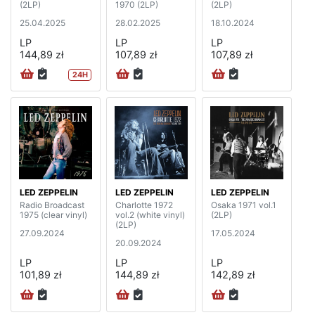
(2LP)
1970 (2LP)
(2LP)
25.04.2025
28.02.2025
18.10.2024
LP
LP
LP
144,89 zł
107,89 zł
107,89 zł
24H
LED ZEPPELIN
LED ZEPPELIN
LED ZEPPELIN
Radio Broadcast
Charlotte 1972
Osaka 1971 vol.1
1975 (clear vinyl)
vol.2 (white vinyl)
(2LP)
(2LP)
27.09.2024
17.05.2024
20.09.2024
LP
LP
LP
101,89 zł
144,89 zł
142,89 zł