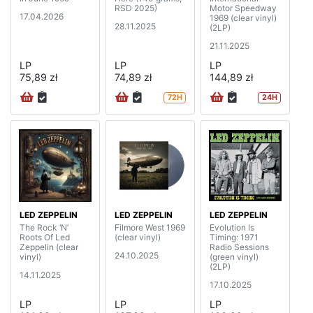
RSD 2025)
Motor Speedway
17.04.2026
1969 (clear vinyl)
28.11.2025
(2LP)
21.11.2025
LP
LP
LP
75,89 zł
74,89 zł
144,89 zł
72H
24H
LED ZEPPELIN
LED ZEPPELIN
LED ZEPPELIN
The Rock ‘N’
Filmore West 1969
Evolution Is
Roots Of Led
(clear vinyl)
Timing: 1971
Zeppelin (clear
Radio Sessions
24.10.2025
vinyl)
(green vinyl)
(2LP)
14.11.2025
17.10.2025
LP
LP
LP