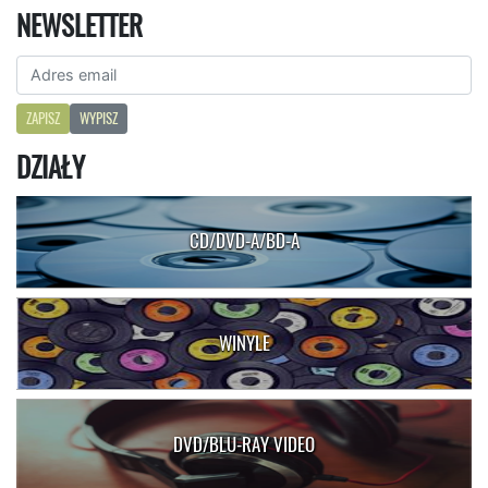
NEWSLETTER
ZAPISZ
WYPISZ
DZIAŁY
CD/DVD-A/BD-A
WINYLE
DVD/BLU-RAY VIDEO