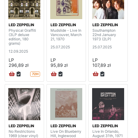
LED ZEPPELIN
LED ZEPPELIN
LED ZEPPELIN
Physical Graffiti
Mudslide - Live In
Southampton
(3LP deluxe
Vancouver, March
22nd January
edition, 180
21, 1970
1973 (2LP)
grams)
25.07.2025
25.07.2025
12.09.2025
LP
LP
LP
296,89 zł
95,89 zł
107,89 zł
72H
LED ZEPPELIN
LED ZEPPELIN
LED ZEPPELIN
No Restrictions
Live On Blueberry
Live In Orlando,
1969 (clear vinyl)
Hill, Inglewood
August 31th, 1971