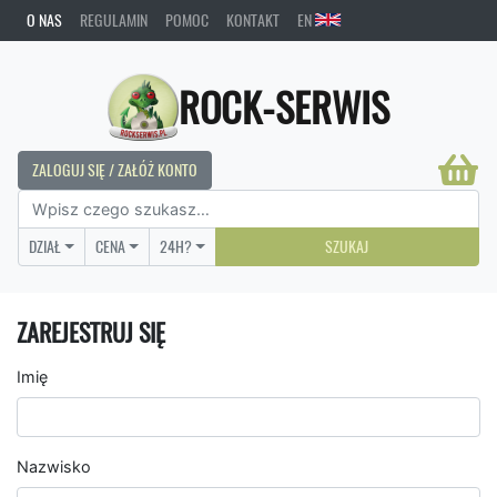
O NAS
REGULAMIN
POMOC
KONTAKT
EN
ROCK-SERWIS
ZALOGUJ SIĘ / ZAŁÓŻ KONTO
DZIAŁ
CENA
24H?
SZUKAJ
ZAREJESTRUJ SIĘ
Imię
Nazwisko