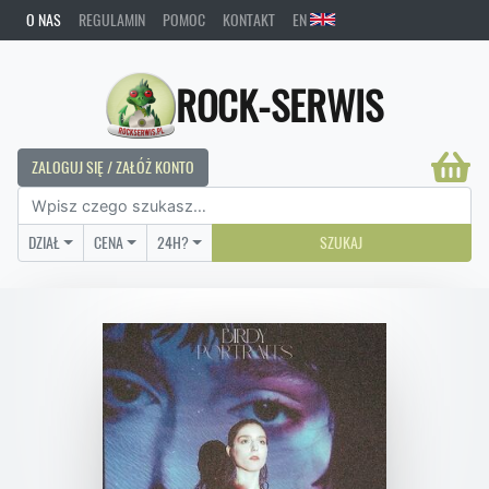
O NAS
REGULAMIN
POMOC
KONTAKT
EN
ROCK-SERWIS
ZALOGUJ SIĘ / ZAŁÓŻ KONTO
DZIAŁ
CENA
24H?
SZUKAJ