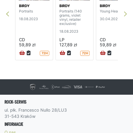
BIRDY
BIRDY
BIRDY
Portraits
Portraits (140
Young Heart
grams, violet
18.08.2023
30.04.2021
vinyl, retailer
exclusive)
18.08.2023
CD
LP
CD
59,89 zł
127,89 zł
59,89 zł
72H
72H
72H
ROCK-SERWIS
ul. płk. Francesco Nullo 28/LU3
31-543 Kraków
INFORMACJE
O nas