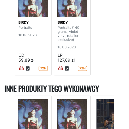
BIRDY
BIRDY
Portraits
Portraits (140
grams, violet
18.08.2023
vinyl, retailer
exclusive)
18.08.2023
CD
LP
59,89 zł
127,89 zł
72H
72H
INNE PRODUKTY TEGO WYKONAWCY