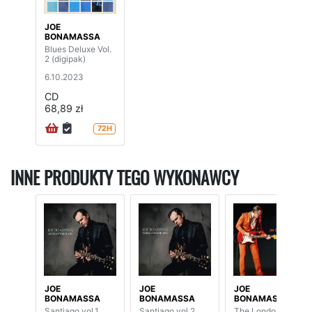
JOE
BONAMASSA
Blues Deluxe Vol.
2 (digipak)
6.10.2023
CD
68,89 zł
72H
INNE PRODUKTY TEGO WYKONAWCY
JOE
JOE
JOE
BONAMASSA
BONAMASSA
BONAMASSA
Santiago vol.1
Santiago vol.2
The London