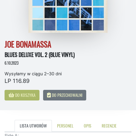
JOE BONAMASSA
BLUES DELUXE VOL. 2 (BLUE VINYL)
6.10.2023
Wysyłamy w ciągu 2–30 dni
LP 116.89
DO KOSZYKA
DO PRZECHOWALNI
LISTA UTWORÓW
PERSONEL
OPIS
RECENZJE
Side A: