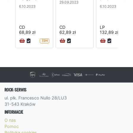
29.09.2023
6.10.2023
6.10.2023
CD
CD
LP
68,89 zł
62,89 zł
132,89 zł
72H
24H
ROCK-SERWIS
ul. płk. Francesco Nullo 28/LU3
31-543 Kraków
INFORMACJE
O nas
Pomoc
Polityka cookies