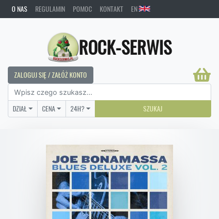
O NAS
REGULAMIN
POMOC
KONTAKT
EN
ROCK-SERWIS
ZALOGUJ SIĘ / ZAŁÓŻ KONTO
DZIAŁ
CENA
24H?
SZUKAJ