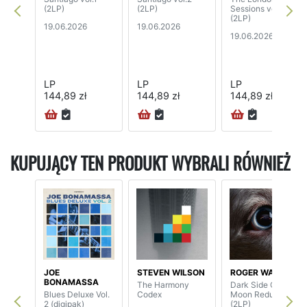
(2LP)
(2LP)
Sessions vol.1
(2LP)
19.06.2026
19.06.2026
19.06.2026
LP
LP
LP
144,89 zł
144,89 zł
144,89 zł
24H
KUPUJĄCY TEN PRODUKT WYBRALI RÓWNIEŻ
JOE
STEVEN WILSON
ROGER WATERS
BONAMASSA
The Harmony
Dark Side Of The
Blues Deluxe Vol.
Codex
Moon Redux
2 (digipak)
(2LP)