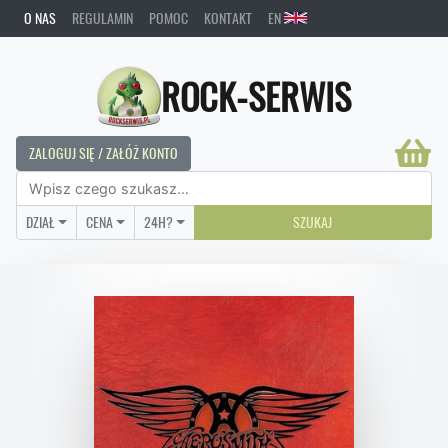
O NAS
REGULAMIN
POMOC
KONTAKT
EN
ROCK-SERWIS
ZALOGUJ SIĘ / ZAŁÓŻ KONTO
DZIAŁ
CENA
24H?
SZUKAJ