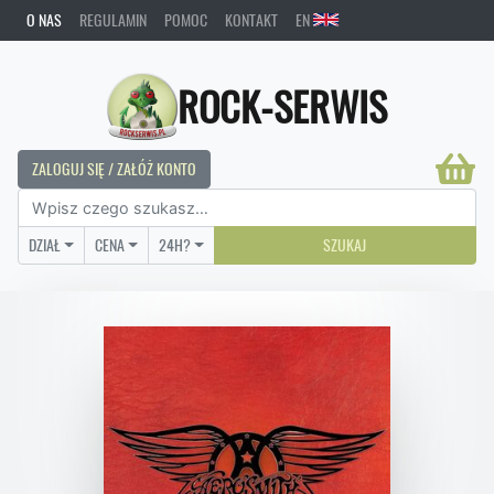
O NAS
REGULAMIN
POMOC
KONTAKT
EN
ROCK-SERWIS
ZALOGUJ SIĘ / ZAŁÓŻ KONTO
DZIAŁ
CENA
24H?
SZUKAJ