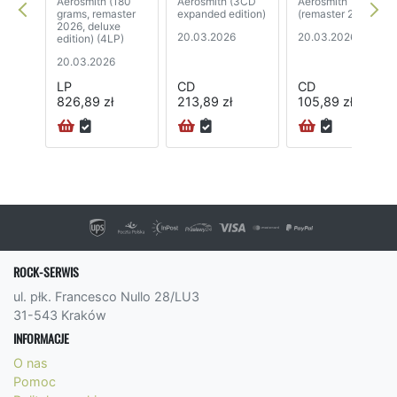
Aerosmith (180
Aerosmith (3CD
Aerosmith
grams, remaster
expanded edition)
(remaster 2026)
2026, deluxe
20.03.2026
20.03.2026
edition) (4LP)
20.03.2026
LP
CD
CD
826,89 zł
213,89 zł
105,89 zł
ROCK-SERWIS
ul. płk. Francesco Nullo 28/LU3
31-543 Kraków
INFORMACJE
O nas
Pomoc