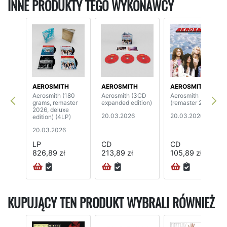
INNE PRODUKTY TEGO WYKONAWCY
AEROSMITH
AEROSMITH
AEROSMITH
Aerosmith (180
Aerosmith (3CD
Aerosmith
grams, remaster
expanded edition)
(remaster 2026)
2026, deluxe
20.03.2026
20.03.2026
edition) (4LP)
20.03.2026
LP
CD
CD
826,89 zł
213,89 zł
105,89 zł
KUPUJĄCY TEN PRODUKT WYBRALI RÓWNIEŻ