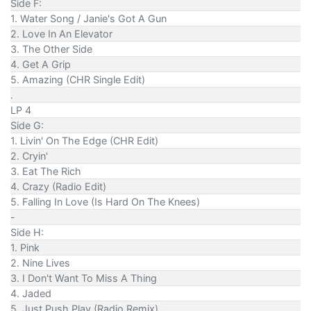
Side F:
1. Water Song / Janie's Got A Gun
2. Love In An Elevator
3. The Other Side
4. Get A Grip
5. Amazing (CHR Single Edit)
.
LP 4
Side G:
1. Livin' On The Edge (CHR Edit)
2. Cryin'
3. Eat The Rich
4. Crazy (Radio Edit)
5. Falling In Love (Is Hard On The Knees)
-
Side H:
1. Pink
2. Nine Lives
3. I Don't Want To Miss A Thing
4. Jaded
5. Just Push Play (Radio Remix)