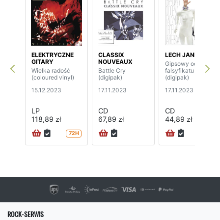
ELEKTRYCZNE
CLASSIX
LECH JANERKA
GITARY
NOUVEAUX
Gipsowy odlew
Wielka radość
Battle Cry
falsyfikatu
(coloured vinyl)
(digipak)
(digipak)
15.12.2023
17.11.2023
17.11.2023
LP
CD
CD
118,89 zł
67,89 zł
44,89 zł
72H
24H
ROCK-SERWIS