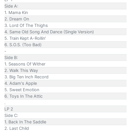
Side A:
1. Mama Kin
2. Dream On
3. Lord Of The Thighs
4. Same Old Song And Dance (Single Version)
5. Train Kept A-Rollin'
6. S.O.S. (Too Bad)
-
Side B:
1. Seasons Of Wither
2. Walk This Way
3. Big Ten Inch Record
4. Adam's Apple
5. Sweet Emotion
6. Toys In The Attic
.
LP 2
Side C:
1. Back In The Saddle
2. Last Child