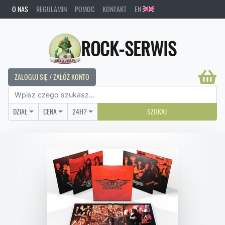
O NAS
REGULAMIN
POMOC
KONTAKT
EN
ROCK-SERWIS
ZALOGUJ SIĘ / ZAŁÓŻ KONTO
DZIAŁ
CENA
24H?
SZUKAJ